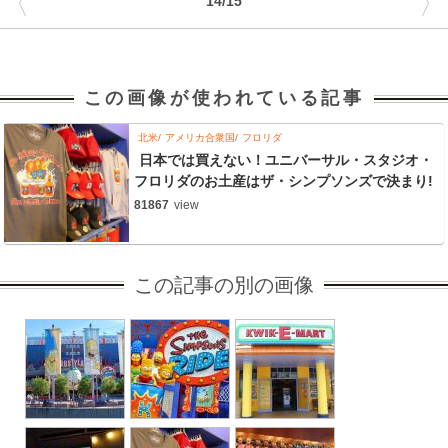
〈
〉
14/15
この画像が使われている記事
北米
アメリカ合衆国
フロリダ
日本では買えない！ユニバーサル・スタジオ・
フロリダのお土産はザ・シンプソンズで決まり!
81867
view
この記事の別の画像