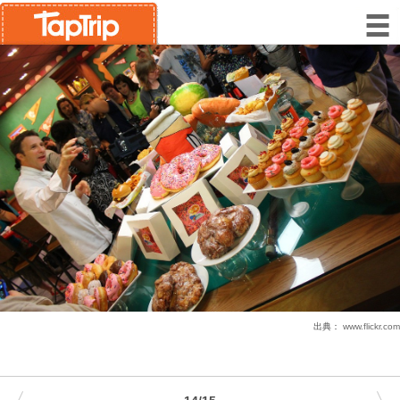
出典：
www.flickr.com