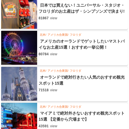
日本では買えない！ユニバーサル・スタジオ・
フロリダのお土産はザ・シンプソンズで決まり!
81867
view
北米
アメリカ合衆国
フロリダ
アメリカのオーランドでゲットしたいマストバ
イなお土産15選！おすすめ一挙公開！
80784
view
北米
アメリカ合衆国
フロリダ
オーランドで絶対行きたい人気のおすすめ観光
スポット15選
71518
view
北米
アメリカ合衆国
フロリダ
マイアミで絶対外さないおすすめ観光スポット
15選 【定番から穴場まで】
43591
view