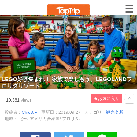
LEGO好き集まれ！ 家族で楽しもう、LEGOLANDフ
ロリダリゾート
★お気に入り
0
19,381
views
投稿者：
Chie3.F
更新日：2019.09.27
カテゴリ：
観光名所
地域： 北米/ アメリカ合衆国/ フロリダ/