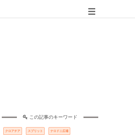
この記事のキーワード
クロアチア
スプリット
ナロドニ広場