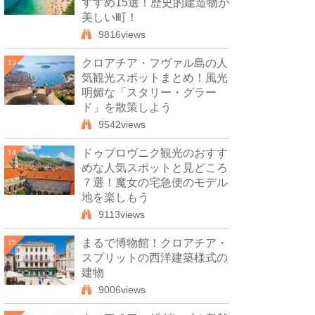
すすめ15選！歴史的建造物が
美しい町！
9816views
クロアチア・フヴァル島の人
13
気観光スポットまとめ！風光
明媚な「スタリー・グラー
ド」を散策しよう
9542views
ドゥブロヴニク観光のおすす
14
めな人気スポットと見どころ
７選！魔女の宅急便のモデル
地を楽しもう
9113views
まるで博物館！クロアチア・
15
スプリットの西洋建築様式の
建物
9006views