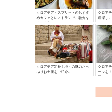
ならではの魅力溢れる、クロアチアのお
すすめのお土産を15個紹介します！
クロアチア・スプリットのおすす
クロアチ
めカフェとレストランでご馳走を
産探しに
食べよう！
クロアチ
気都市ドゥブ
クロアチアの人気スポットであるスプリ
世から貿
ットには、たくさんのレストランが並ん
です。現
でいます。今回は、ご馳走が食べられる
が立ち並
おすすめのカフェとレストラン5選をご
きます。
紹介。スプリットは新鮮な魚介が食べら
にある人
れるところが数多くありますよ。
う。
クロアチア定番！地元の魅力たっ
クロアチ
ぷりお土産をご紹介♪
ーツを！
選
クロアチアといえば、1979年に世界遺産
に登録された「アドリア海の真珠」とい
クロアチ
われる、オレンジ色の屋根が印象的な旧
ながらど
市街のドブロヴニクや、美しい湖と滝が
観光が楽
融合したプリトヴィッツェ湖国立公園の
グレブの
絶景が有名♪そんなクロアチアを存分に
カフェが
堪能した後は、現地ならではのお土産を
特におす
選んでみませんか？今回は、クロアチア
す！街の