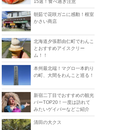
15選！食べ過ぎ注意
朝茹で花咲ガニに感動！根室
かさい商店
北海道夕張郡由仁町でわんこ
とおすすめアイスクリー
ム！！
本州最北端！マグロ一本釣り
の町、大間をわんこと巡る！
新宿二丁目でおすすめの観光
バーTOP20！一度は訪れて
みたいゲイバーなどご紹介
清田の大クス