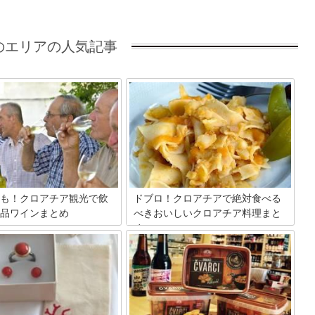
のエリアの人気記事
も！クロアチア観光で飲
ドブロ！クロアチアで絶対食べる
品ワインまとめ
べきおいしいクロアチア料理まと
め
日本まで出回らないクロアチア
すが、ヨーロッパワインの中で
南北に長いクロアチア。気候や食文化も
ワインをたくさん生産している
国内でさまざまな違いが楽しめる国で
ア！ブドウの品種も豊富で、歴
す。今日は地域別に超絶ドブロ♡（おい
ロアチアワイン。お土産にもぴ
しい♡）なクロアチアのおいしいものた
旅行の際には是非お試しを！
ちをご紹介します！