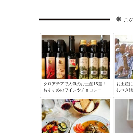
こ
クロアチアで人気のお土産15選！
お土産に
おすすめのワインやチョコレー
むべき絶
ト、トリュフも！
なかなか
ワインで
きらめく海と中世を思わせる街並みが美
も上質な
しいクロアチア♪歩くだけで楽しい世界
クロアチ
遺産のディオクレティアヌス宮殿や、ド
史あるク
ゥブロブニク旧市街を存分に散策した後
ったり♡
は、自分好みの素敵なお土産を見つけて
みませんか？今回は、そんなクロアチア