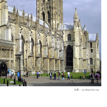
出典：
ja.wikipedia.org