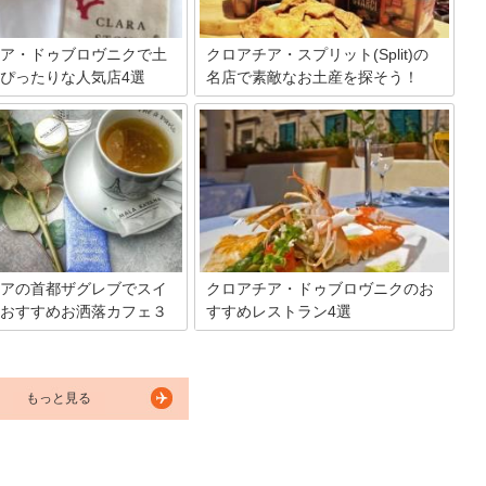
ア・ドゥブロヴニクで土
クロアチア・スプリット(Split)の
ぴったりな人気店4選
名店で素敵なお土産を探そう！
アの南部、アドリア海沿岸の人
日本から遠く離れたところにあるクロア
ロヴニク(Dubrovnik) 。中
チアは、1991年にユーゴスラビア社会主
易が盛んで、とても栄えた港町
義連邦共和国から独立しました。その際
在でもたくさんの歴史的建造物
に起こった民族の衝突が今も記憶に残
び、昔の面影を感じることがで
り、この国に戦争のイメージをもつ人も
今回は、そんなドゥブロヴニク
多いと思います。現在は争いは終結して
気お土産さんを紹介しましょ
おり、町の開発も進み、特に観光業に力
を入れています。今回はクロアチアの人
気都市スプリット(Split)で買える人気の
お土産やお店を紹介しましょう。
アの首都ザグレブでスイ
クロアチア・ドゥブロヴニクのお
おすすめお洒落カフェ３
すすめレストラン4選
クロアチアの南部、アドリア海沿岸に広
がる美しい街ドゥブロヴニク。この地
アの首都ザグレブ♪首都であり
は、ワインと新鮮シーフードで有名なグ
こか落ち着いた街で、のんびり
ルメタウンです！素晴らしいクロアチア
もっと見る
しめるスポットです。そんなザ
ワインとアドリア海の獲れたてシーフー
街中には女心をくすぐる素敵な
ドをすてきなレストランでいただきまし
たくさん！今回は、その中でも
ょう♪
すめのお店を3つご紹介しま
観光に疲れた時、モーニングや