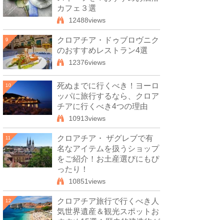
カフェ３選
12488views
クロアチア・ドゥブロヴニク
9
のおすすめレストラン4選
12376views
死ぬまでに行くべき！ヨーロ
10
ッパに旅行するなら、クロア
チアに行くべき4つの理由
10913views
クロアチア・ ザグレブで有
11
名なアイテムを扱うショップ
をご紹介！お土産選びにもぴ
ったり！
10851views
クロアチア旅行で行くべき人
12
気世界遺産＆観光スポットお