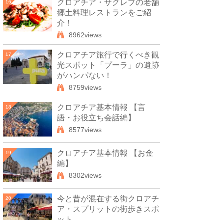
クロアチア・ザグレブの老舗
16
郷土料理レストランをご紹
介！
8962views
クロアチア旅行で行くべき観
17
光スポット「プーラ」の遺跡
がハンパない！
8759views
クロアチア基本情報 【言
18
語・お役立ち会話編】
8577views
クロアチア基本情報 【お金
19
編】
8302views
今と昔が混在する街クロアチ
20
ア・スプリットの街歩きスポ
ット