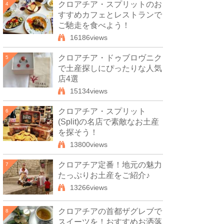
クロアチア・スプリットのお
4
すすめカフェとレストランで
ご馳走を食べよう！
16186views
クロアチア・ドゥブロヴニク
5
で土産探しにぴったりな人気
店4選
15134views
クロアチア・スプリット
6
(Split)の名店で素敵なお土産
を探そう！
13800views
クロアチア定番！地元の魅力
7
たっぷりお土産をご紹介♪
13266views
クロアチアの首都ザグレブで
8
スイーツを！おすすめお洒落