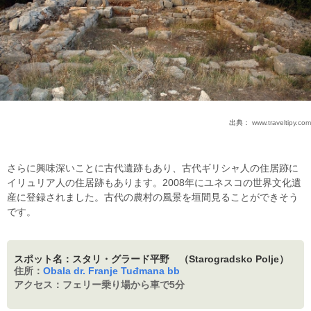
出典：
www.traveltipy.com
さらに興味深いことに古代遺跡もあり、古代ギリシャ人の住居跡に
イリュリア人の住居跡もあります。2008年にユネスコの世界文化遺
産に登録されました。古代の農村の風景を垣間見ることができそう
です。
スポット名：スタリ・グラード平野 （Starogradsko Polje）
住所：
Obala dr. Franje Tuđmana bb
アクセス：
フェリー乗り場から車で5分