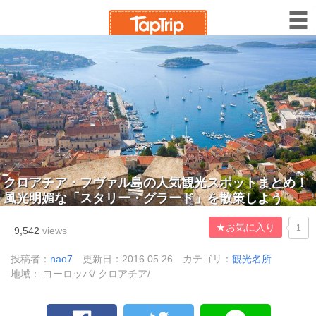
クロアチア・フヴァル島の人気観光スポットまとめ！
風光明媚な「スタリー・グラード」を散策しよう
★お気に入り
1
9,542
views
投稿者：
nao7
更新日：2016.05.26
カテゴリ：
観光名所
地域： ヨーロッパ/ クロアチア/