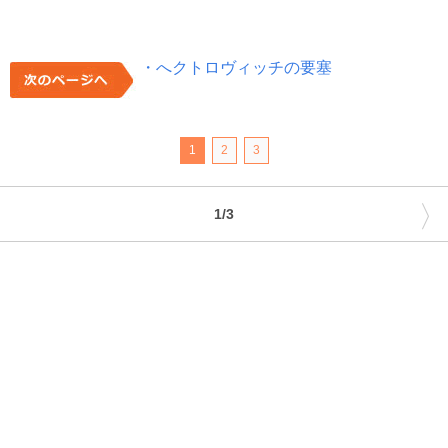
・へクトロヴィッチの要塞
1
2
3
〉
1/3