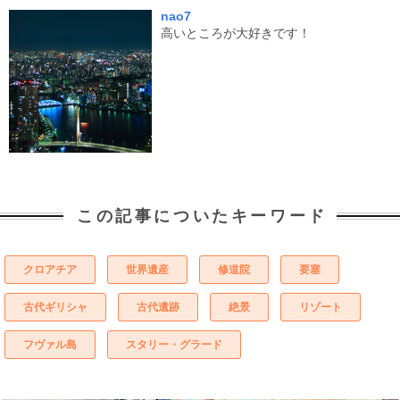
nao7
高いところが大好きです！
この記事についたキーワード
クロアチア
世界遺産
修道院
要塞
古代ギリシャ
古代遺跡
絶景
リゾート
フヴァル島
スタリー・グラード