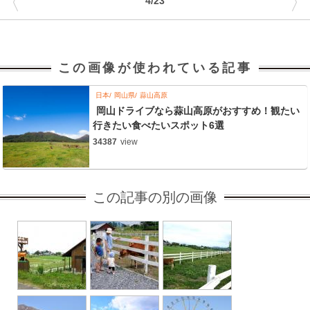
〈
〉
4/23
この画像が使われている記事
日本
岡山県
蒜山高原
岡山ドライブなら蒜山高原がおすすめ！観たい
行きたい食べたいスポット6選
34387
view
この記事の別の画像