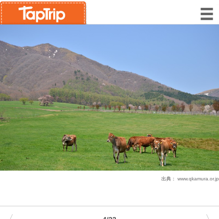
出典：
www.qkamura.or.jp