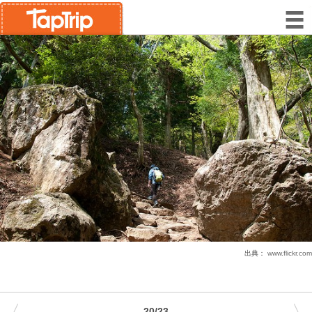
出典：
www.flickr.com
20/23