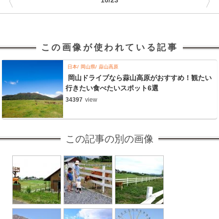
〈
〉
10/23
この画像が使われている記事
日本
岡山県
蒜山高原
岡山ドライブなら蒜山高原がおすすめ！観たい
行きたい食べたいスポット6選
34397
view
この記事の別の画像