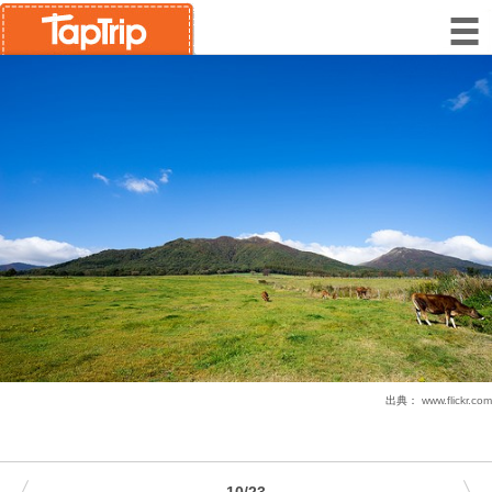
出典：
www.flickr.com