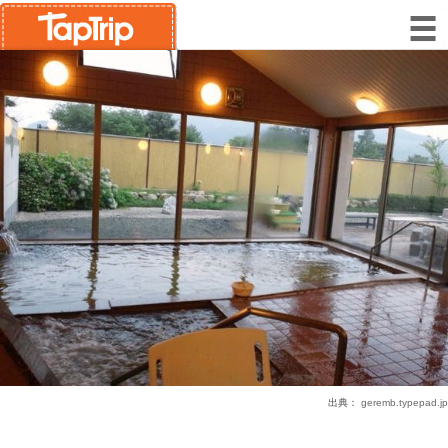
出典：
geremb.typepad.jp