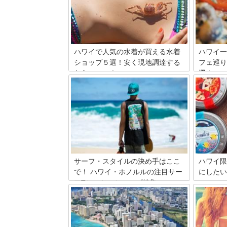
ハワイで人気の水着が買える水着
ハワイ一
ショップ５選！安く現地調達する
フェ巡り
ならここへ！
選！
水着を日本から持ってくるのもいいけ
友達同士
ど、なるべく荷物は軽くしておきたいも
ど、自分
の。そこで今回はハワイ現地で調達でき
たい！今
る水着ショップを集めてみました。日本
イでおす
にはないハワイらしい水着たちをご紹介
ゃいます
します！
利用した
のもいい
場スポッ
います！
サーフ・スタイルの決め手はここ
ハワイ限
で！ ハワイ・ホノルルの注目サー
にしたい
フTシャツ・ショップ特集
ハワイを
ですよね
ハワイといえば海、そしてサーフィン！
ハワイ限
世界中から大きな波を求めてサーファー
ットして
達が集まります。 そんな彼らから始まっ
で、きっ
たサーフ・ファッションは、やがてハワ