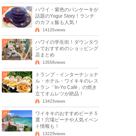
ハワイ・紫色のパンケーキが
12
話題のYogur Story！ランチ
のカフェ飯も人気！
14125views
ハワイの学生街！ダウンタウ
13
ンでおすすめのショッピング
店まとめ
13558views
トランプ・インターナショナ
14
ル・ホテル・ワイキキのレス
トラン「In-Yo Café」の焼き
立てオムレツが絶品！
13423views
ワイキキのおすすめビーチ５
15
選！穴場ビーチや人気イベン
ト情報も！
13229views