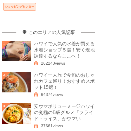
ショッピングセンター
このエリアの人気記事
ハワイで人気の水着が買える
1
水着ショップ５選！安く現地
調達するならここへ！
262243views
ハワイ一人旅で今旬のおしゃ
2
れカフェ巡り！おすすめスポ
ット15選！
64374views
安ウマボリューミー♡ハワイ
3
の究極のB級グルメ「フライ
ド・ライス」がウマい！
37661views