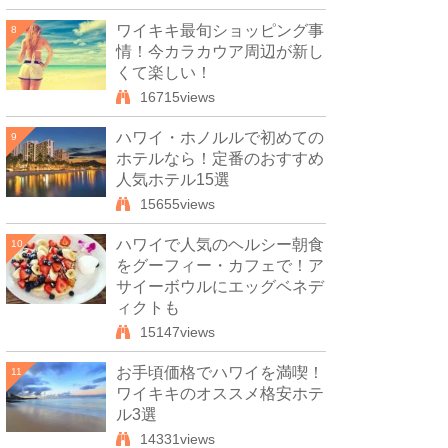
ワイキキ最旬ショッピング事
8
情！今カラカウア周辺が新し
くて楽しい！
16715views
ハワイ・ホノルルで初めての
9
ホテルなら！定番のおすすめ
人気ホテル15選
15655views
ハワイで人気のヘルシー朝食
10
をグーフィー・カフェで！ア
サイーボウルにエッグベネデ
ィクトも
15147views
お手頃価格でハワイを満喫！
11
ワイキキのオススメ格安ホテ
ル3選
14331views