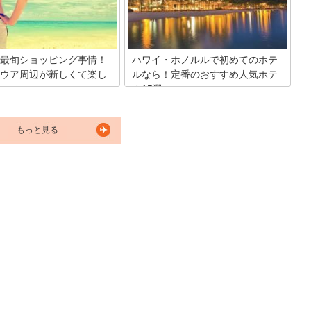
パレルショップをご紹介。
最旬ショッピング事情！
ハワイ・ホノルルで初めてのホテ
ウア周辺が新しくて楽し
ルなら！定番のおすすめ人気ホテ
ル15選
ングと言えばアラモアナ、の常
ハワイといえば、常夏の島で楽園リゾー
がえるほど、今ワイキキ周辺の
トのイメージが強いですね♪買い物から
もっと見る
しています。2016年にはイン
観光まで思う存分リゾート地で優雅な休
ョナルマーケットプレイスがリ
暇を過ごすことができます。今回はそん
ルオープン予定。カラカウア通
なハワイでおすすめのホテル15選をご紹
S付近にはロコデザイナーオリジ
介していきます。
性的セレクションを扱うお店も
！自分のお気に入りショップを
、出掛けましょう！