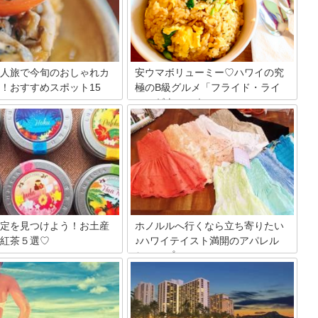
人旅で今旬のおしゃれカ
安ウマボリューミー♡ハワイの究
！おすすめスポット15
極のB級グルメ「フライド・ライ
ス」がウマい！
やカップル行くハワイもいいけ
フライド・ライス。ご存知ですか？ 「炒
のペースでのんびり過ごしてみ
飯」だと思いきや別物の美味しさ！日本
、一人旅が注目されているハワ
ではそうそう味わえないと今ハワイ通の
すめのオシャレカフェを教えち
間で密かなブームなのです。 ハワイの定
！ブレックファストやランチで
番グルメに飽きたあなたへ、絶品B級グ
り、観光の合間にふらっと寄る
ルメ♡フライド・ライスのお店、ご紹介
ですね。人気なスポットから穴
しちゃいます！
トまで一挙にご紹介したいと思
定を見つけよう！お土産
ホノルルへ行くなら立ち寄りたい
紅茶５選♡
♪ハワイテイスト満開のアパレル
ショップ
訪れたら、お土産選びが楽しみ
！コナコーヒーも良いですが、
キュートなロコスタイルやカラフルなリ
定フレーバーが人気の紅茶をゲ
ゾートファッションは女心をくすぐりま
みませんか？特別感があるの
すよね！そんな女性たちの憧れが詰まっ
と喜ばれるはず♪
たハワイテイスト満開の立ち寄るべきア