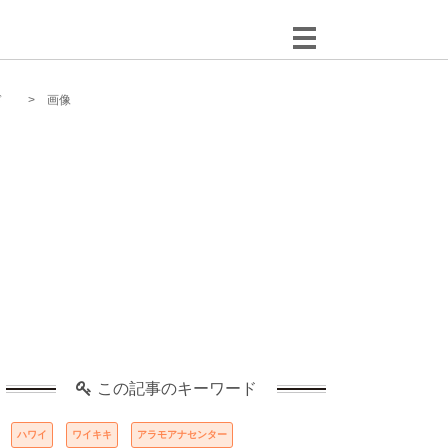
ド
画像
この記事のキーワード
ハワイ
ワイキキ
アラモアナセンター