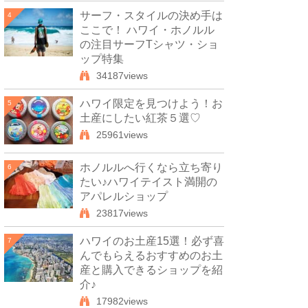
サーフ・スタイルの決め手は
4
ここで！ ハワイ・ホノルル
の注目サーフTシャツ・ショ
ップ特集
34187views
ハワイ限定を見つけよう！お
5
土産にしたい紅茶５選♡
25961views
ホノルルへ行くなら立ち寄り
6
たい♪ハワイテイスト満開の
アパレルショップ
23817views
ハワイのお土産15選！必ず喜
7
んでもらえるおすすめのお土
産と購入できるショップを紹
介♪
17982views