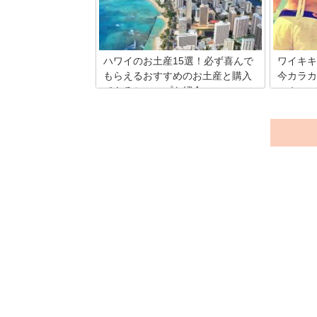
イのトレンドとなっていきました。サー
フ・スタイルを左右するのがサーフTシ
ャツ！ 素敵なサーフTシャツは、海でも
街でも、いろんなシーンに似合います。
今回は、ハワイで注目のサーフTシャ
ハワイのお土産15選！必ず喜んで
ワイキキ
ツ・ショップをご紹介します。
もらえるおすすめのお土産と購入
今カラカ
できるショップを紹介♪
い！
毎年、多くの日本人が訪れるハワイ。複
ショッピ
数回行っている人も多いと思います。ハ
識がくつ
ワイのお土産の定番といえばマカダミア
お店は充実
ナッツやコナコーヒーですが、その他に
ターナシ
も、魅力的なお土産がたくさんありま
ニューア
す。今回は、必ず喜んでもらえるハワイ
りやDF
のお土産15選をご紹介します。
ナルや個
たくさん
見つけに