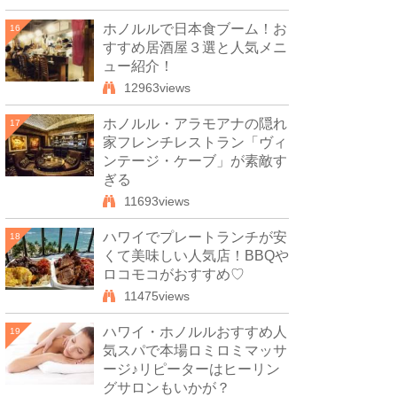
ホノルルで日本食ブーム！お
16
すすめ居酒屋３選と人気メニ
ュー紹介！
12963views
ホノルル・アラモアナの隠れ
17
家フレンチレストラン「ヴィ
ンテージ・ケーブ」が素敵す
ぎる
11693views
ハワイでプレートランチが安
18
くて美味しい人気店！BBQや
ロコモコがおすすめ♡
11475views
ハワイ・ホノルルおすすめ人
19
気スパで本場ロミロミマッサ
ージ♪リピーターはヒーリン
グサロンもいかが？