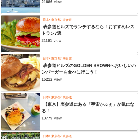
21886
view
日本
東京都
表参道
表参道ヒルズでランチするなら！おすすめレス
トラン7選
21161
view
日本
東京都
表参道
表参道ヒルズのGOLDEN BROWNへおいしいハ
ンバーガーを食べに行こう！
15212
view
日本
東京都
表参道
【東京】表参道にある「宇宙かふぇ」が気にな
る！
13779
view
日本
東京都
表参道