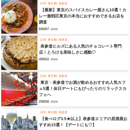
日本
東京都
表参道
【最新】東京のスパイスカレー屋さん10選！カ
レー激戦区東京の本当におすすめできるお店を
調査
69087
view
日本
東京都
表参道
表参道ヒルズにある人気のチョコレート専門
店！とろける美味しさに感動♡
49602
view
日本
東京都
表参道
東京・表参道でお酒が飲めるおすすめ人気カフ
ェ5選！休日デートにもぴったりのリラックスカ
フェへ
29858
view
日本
東京都
表参道
【食べログ3.5★以上】表参道エリアの居酒屋お
すすめ15選！【デートにも♡】