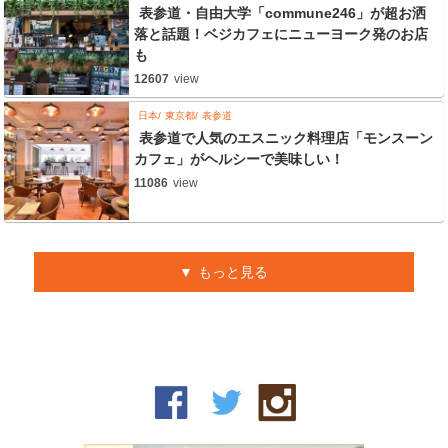
表参道・自由大学「commune246」が超お洒
落と話題！ベジカフェにニューヨーク発のお店
も
12607
view
日本
東京都
表参道
表参道で人気のエスニック料理店「モンスーン
カフェ」がヘルシーで美味しい！
11086
view
もっと見る