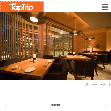
出典：
www.ozmall.co.jp
〈
〉
33/38