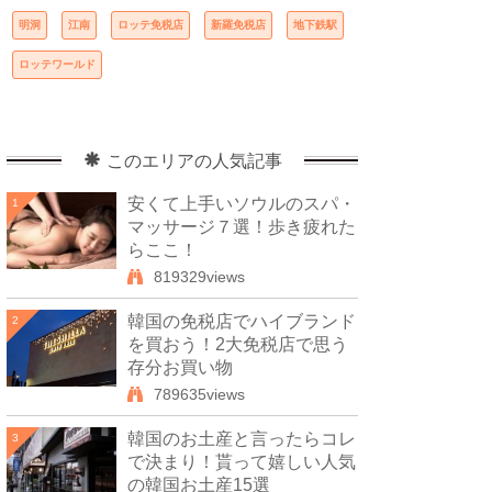
明洞
江南
ロッテ免税店
新羅免税店
地下鉄駅
ロッテワールド
このエリアの人気記事
安くて上手いソウルのスパ・
1
マッサージ７選！歩き疲れた
らここ！
819329views
韓国の免税店でハイブランド
2
を買おう！2大免税店で思う
存分お買い物
789635views
韓国のお土産と言ったらコレ
3
で決まり！貰って嬉しい人気
の韓国お土産15選