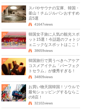
スパやサウナの宝庫、韓国・
12
釜山！チムジルバンおすすめ
店5選
41647views
韓国女子旅に人気の観光スポ
13
ット15選！今話題のフォトジ
ェニックなスポットはここ！
38659views
韓国旅行で買うべきヘアケア
14
コスメアイテム「パーフェク
トセラム」が優秀すぎる！
34809views
お買い物天国韓国！ソウルで
15
最旬ショッピングするならこ
の8店！
32102views