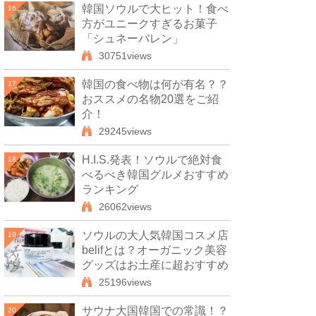
韓国ソウルで大ヒット！食べ
16
方がユニークすぎるお菓子
「シュネーバレン」
30751views
韓国の食べ物は何が有名？？
17
おススメの名物20選をご紹
介！
29245views
H.I.S.発表！ソウルで絶対食
18
べるべき韓国グルメおすすめ
ランキング
26062views
ソウルの大人気韓国コスメ店
19
belifとは？オーガニック美容
グッズはお土産に超おすすめ
25196views
サウナ大国韓国での常識！？
20