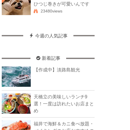
ひつじ巻きが可愛いんです
23480views
今週の人気記事
新着記事
【作成中】淡路島観光
天橋立の美味しいランチ9
選！一度は訪れたいお店まと
め
福井で海鮮＆カニ食べ放題・