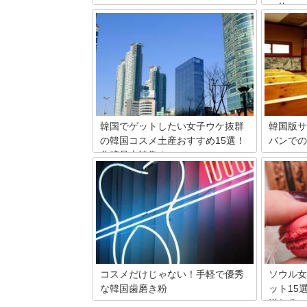
い物
美容に敏感な韓国では、化粧水やエステ
など、常に新しいものが誕生していま
免税店と
す。そんな韓国のマッサージは、東洋医
を格安価
学を取り入れたり、使用するオイルにこ
アです。
だわったりと凄まじいスピードで進化し
では為替
ているんです！今回はそんな韓国で、是
ンドを買
非おススメしたいマッサージ屋さんを厳
当てのブ
選してご紹介しましょう！
も。 免
るだけで
ものまで
韓国でゲットしたい女子ウケ抜群
韓国版サ
な免税店
の韓国コスメ土産おすすめ15選！
バンでの
を取り揃
化粧品大特集！
韓国旅行
取り扱っ
の他に、
日本からもアクセス抜群で大人気の韓
頂きます
ね！ よ
国！何度も足を運んでいて、お土産がマ
美の秘訣
ンネリ気味という人も多いのではないで
ンを利用
しょうか。ここでは、美容大国韓国に行
ゃいまし
ったときにゲットしたいおすすめのコス
メのお土産をご紹介します。韓国好きの
女性からも喜ばれること間違いなしです
よ！
コスメだけじゃない！手軽で優秀
ソウル女
な韓国歯磨き粉
ット15
溢れるソ
美容大国韓国では肌のケアだけではなく