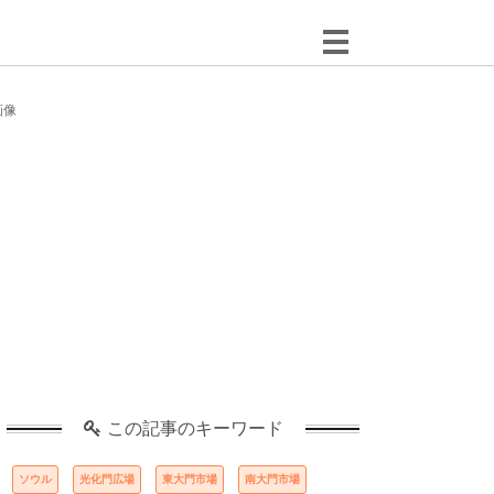
画像
この記事のキーワード
ソウル
光化門広場
東大門市場
南大門市場