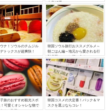
土産15選
いえば世界的にも高級ブランド
日本からも近くて人気の海外旅行先であ
格で購入することができるエリ
る韓国。就航している飛行機も多く、
特に日本よりも物価の安い韓国
LCCを使えば格安で行けます。韓国はグ
レートによっては、日本でブラ
ルメにコスメ、ファッションなど楽しめ
うよりも遥かに安い金額でお目
るスポットがたくさん！今回はそのよう
ランド品をゲットできること
な韓国のお土産の中から、お友達やご家
税店の魅力は安く良い品物を買え
族に喜んでもらえるよりすぐりの15選を
なく、日本では販売していない
ご紹介いたします。
買えることがあるんです！ そん
ウナ！ソウルのチムジル
韓国ソウル旅行おススメグルメ～
の中でも、数多くのブランド品
デトックスが超爽快！
朝ごはん編～地元から愛される行
えている２つの免税店を中心に
列必至のここに行こう！
の魅力はグルメにショッピング
ているブランドをご紹介させて
絶対外せないのは美容ですよ
。
「オソオセヨー」（いらしゃいませ）韓
もぎ蒸しや汗蒸幕など韓国伝統の
国へ！韓国のあいさつは「ご飯食べ
がいっぱい詰まったチムジルパ
た？」なんですよ。そこで今回は、食い
して、身も心もリラックスしち
しん坊の韓国人が行列をなしてまでも食
ょう。
べたいメニューにありつける名店ばかり
を集めてご紹介します。おいしくて栄養
満点、美容効果も！プルプルお肌になる
かも！？
子旅のおすすめ観光スポ
韓国コスメの大定番！パック＆マ
選！可愛くオシャレな物で
スクを選ぶならコレ！
ウルの旅♡
種類も豊富で選ぶのも楽しい韓国のパッ