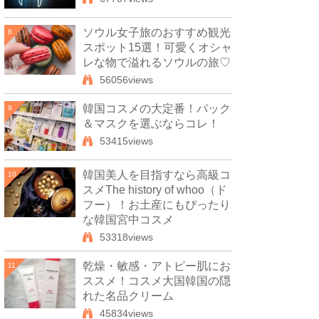
ソウル女子旅のおすすめ観光
8
スポット15選！可愛くオシャ
レな物で溢れるソウルの旅♡
56056views
韓国コスメの大定番！パック
9
＆マスクを選ぶならコレ！
53415views
韓国美人を目指すなら高級コ
10
スメThe history of whoo（ド
フー）！お土産にもぴったり
な韓国宮中コスメ
53318views
乾燥・敏感・アトピー肌にお
11
ススメ！コスメ大国韓国の隠
れた名品クリーム
45834views