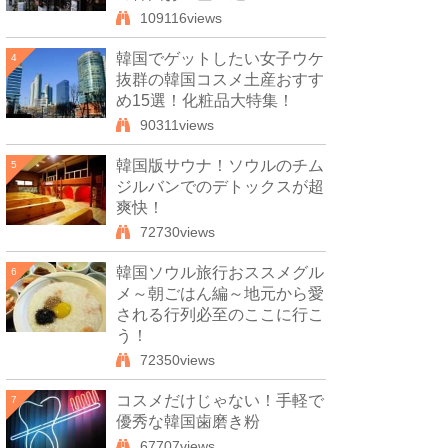
109116views
韓国でゲットしたい女子ウケ
4
抜群の韓国コスメ土産おすす
め15選！化粧品大特集！
90311views
韓国版サウナ！ソウルのチム
5
ジルバンでのデトックスが超
爽快！
72730views
韓国ソウル旅行おススメグル
6
メ～朝ごはん編～地元から愛
される行列必至のここに行こ
う！
72350views
コスメだけじゃない！手軽で
7
優秀な韓国歯磨き粉
67707views