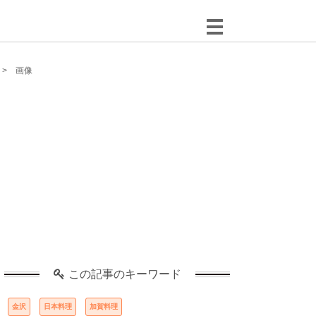
画像
この記事のキーワード
金沢
日本料理
加賀料理