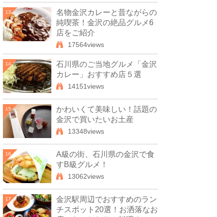
名物金沢カレーと昔ながらの
13
純喫茶！金沢の絶品グルメ6
店をご紹介
17564views
石川県のご当地グルメ「金沢
14
カレー」おすすめ店５選
14151views
かわいくて美味しい！話題の
15
金沢で買いたいお土産
13348views
A級の街、石川県の金沢で食
16
すB級グルメ！
13062views
金沢駅周辺でおすすめのラン
17
チスポット20選！お洒落なお