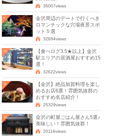
35007views
金沢周辺のデートで行くべき
9
ロマンチックな穴場夜景スポ
ット５選
32694views
【食べログ3.5★以上】金沢
10
駅エリアの居酒屋おすすめ15
選！
32622views
【金沢】絶品加賀料理を楽し
11
めるお店6選！雰囲気抜群の
おすすめ名店紹介！
25329views
金沢の町屋ごはん屋さん5選♪
12
美味しい！雰囲気抜群！
20116views