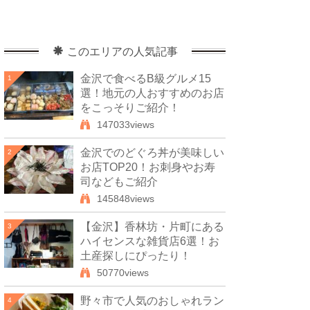
このエリアの人気記事
金沢で食べるB級グルメ15
1
選！地元の人おすすめのお店
をこっそりご紹介！
147033views
金沢でのどぐろ丼が美味しい
2
お店TOP20！お刺身やお寿
司などもご紹介
145848views
【金沢】香林坊・片町にある
3
ハイセンスな雑貨店6選！お
土産探しにぴったり！
50770views
野々市で人気のおしゃれラン
4