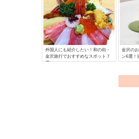
り、たく
野々市市は石川県中部に位置し、歴史的
沢を訪れ
景観や史跡などで有名な街として知られ
ですよね
ています。そんな野々市には、地元民が
ハイセン
愛されるおしゃれカフェやレストランが
して8軒
数多くあり、ランチタイムには行列ので
きるお店もあるのだそう。今回はそんな
おしゃれランチが味わえるよりすぐりの
お店22店をお届けします。
外国人にも紹介したい！和の街・
金沢のお
金沢旅行でおすすめなスポット７
ン6選！
選
い！
外国人にも大人気の「和」の街、石川県
北陸の海
金沢市。東北新幹線が開通してから、今
忘れては
までより更に盛り上がっていますね。 実
通にも評
は、金沢には楽しめるスポットがたくさ
い。金沢
んあるのです。 今回は、定番の金沢城や
たい人気
兼六園などの紹介は除き、金沢に行った
します！
ら絶対にやってほしい、行ってほしいお
すすめポイントをまとめてみました。こ
れを見たら、次の旅行は金沢に行きたく
なってしまうかも！？