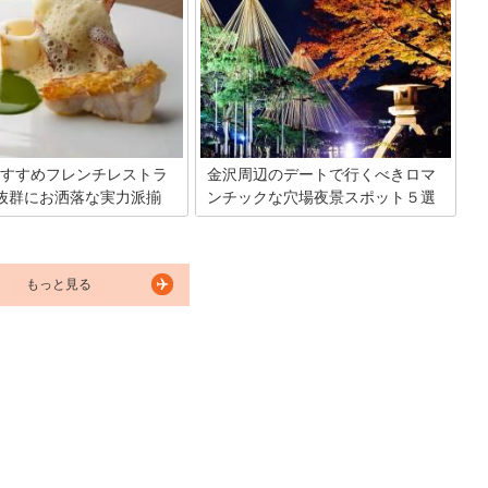
さんのお店が軒を連ねます。金
い反面、普段の観光シーズンとは異な
るのなら、伝統工芸に触れたい
る、冬の金沢観光を快適に楽しむために
。今回は数あるお店の中から、
は、気を付けなければならないポイント
スでおしゃれな和雑貨店を厳選
がいくつかあります。そこで今回は、金
ご紹介します。
沢の幻想的な銀世界を楽しむための服装
のポイントや人気おすすめの観光スポッ
トをご紹介します。
すすめフレンチレストラ
金沢周辺のデートで行くべきロマ
抜群にお洒落な実力派揃
ンチックな穴場夜景スポット５選
石川県の中央部に位置する金沢市。歴史
と文化・加賀百万石の城下町としていま
の幸や山の幸を味わえる金沢で
も情緒豊かなスポットとして多くの観光
ならないのはフレンチです。食
客を魅了しています。金沢市南東部には
もっと見る
判の金沢フレンチは実力派揃
標高1,000メートルを超える山が連な
旅行のお食事の予定に必ず入れ
り、宝石をちりばめたような夜景を眺め
のフレンチレストランをご紹介
ることができます。そこで今回、金沢周
辺でも特に人気の夜景スポットを紹介し
たいと思います。