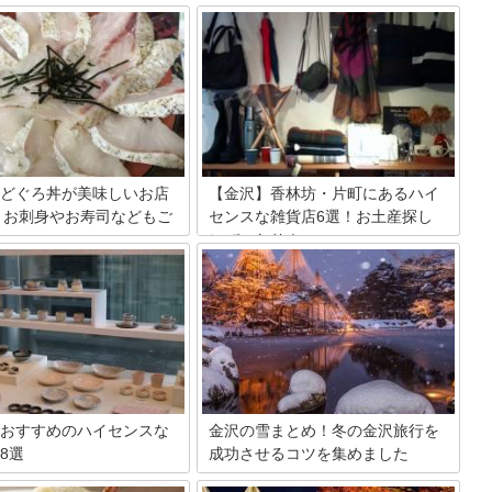
どぐろ丼が美味しいお店
【金沢】香林坊・片町にあるハイ
0！お刺身やお寿司などもご
センスな雑貨店6選！お土産探し
にぴったり！
の都会・金沢。北陸新幹線が開
石川県金沢市といえば、東京-金沢間を結
らはより便利に行けるようにな
ぶ北陸新幹線が開通し、ますます人気の
。そして季節関係なく食べられ
観光地。歴史がある都市で、伝統工芸な
のどくろは大人気。いろんな食
どのイメージが強いと思いますが、実は
る中でも、特にのどくろ丼は豪
とてもおしゃれでハイセンスな雑貨屋さ
えます。そんなのどくろが美味
んが多いんですよ。今回は、せせらぎ通
られる名店を20か所厳選。わか
りと新竪町通りにある雑貨屋さんを厳選
ランキング形式で紹介します。
して6軒ご紹介します。
おすすめのハイセンスな
金沢の雪まとめ！冬の金沢旅行を
8選
成功させるコツを集めました
古くから伝わる伝統工芸があ
豪雪地帯で知られる金沢。雪景色が美し