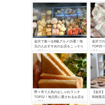
金沢で食べるB級グルメ15選！地
金沢での
元の人おすすめのお店をこっそり
TOP2
ご紹介！
紹介
金沢の人たちがソウルフードと呼ぶよう
北陸随一
なB級グルメをたらふく食べてみません
通してか
か？金沢カレーに金沢ラーメン、ホワイ
りました
ト餃子など安いのにボリューム満点で美
る高級魚
味しいコスパ◎な庶民派B級グルメが盛
べ方があ
り沢山。おすすめしたい名店を耳元でこ
快に味わ
っそりご紹介！金沢B級グルメの世界へ
しく食べ
おいであそばせ。
りやすい
野々市で人気のおしゃれランチ
【金沢】
TOP22！地元民に愛されるお店を
和雑貨店
ご紹介
金沢には