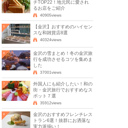
チTOP22！地元民に愛され
るお店をご紹介
40905views
【金沢】おすすめのハイセン
5
スな和雑貨店8選
40324views
金沢の雪まとめ！冬の金沢旅
6
行を成功させるコツを集めま
した
37001views
外国人にも紹介したい！和の
7
街・金沢旅行でおすすめなス
ポット７選
35912views
金沢のおすすめフレンチレス
8
トラン6選！抜群にお洒落な
実力派揃い！