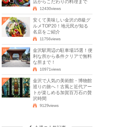
店からこだわりの料理まで
12430views
安くて美味しい金沢のB級グ
18
ルメTOP20！地元民が知る
名店をご紹介
11756views
金沢駅周辺の駐車場15選！便
19
利な所から条件クリアで無料
な所まで！
10971views
金沢で人気の美術館・博物館
20
巡りの旅へ！古風と近代アー
トが楽しめる加賀百万石の贅
沢時間
9129views