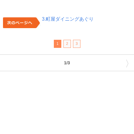
3.町屋ダイニングあぐり
1
2
3
〉
1/3