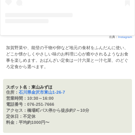
出典：
Instagram
加賀野菜や、能登の干物や卵など地元の食材をふんだんに使い、
どこか懐かしくやさしい味のお料理に心が癒やされるようなお食
事を楽しめます。おばんざい定食は一汁六菜と一汁七菜、のどぐ
ろ定食から選べます。
スポット名：東山みずほ
住所：
石川県金沢市東山1-26-7
営業時間：
10:30～16:00
電話番号：
076-251-7666
アクセス：
橋場町バス停から徒歩約7～10分
定休日：
不定休
料金：
平均約1000円〜