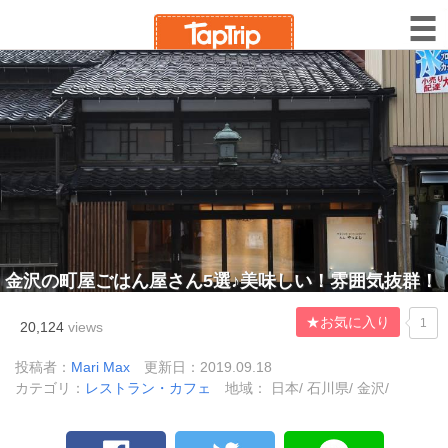
金沢の町屋ごはん屋さん5選♪美味しい！雰囲気抜群！
★お気に入り
1
20,124
views
投稿者：
Mari Max
更新日：2019.09.18
カテゴリ：
レストラン・カフェ
地域： 日本/ 石川県/ 金沢/