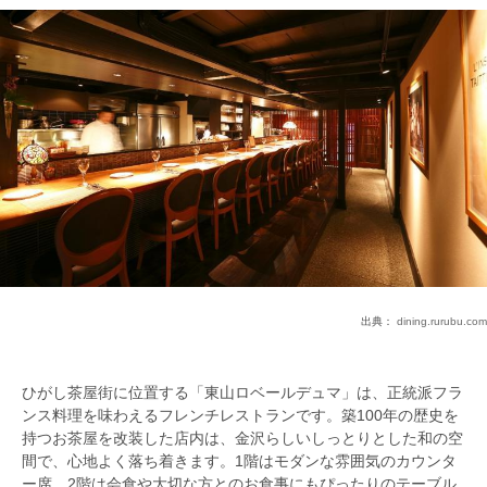
出典：
dining.rurubu.com
ひがし茶屋街に位置する「東山ロベールデュマ」は、正統派フラ
ンス料理を味わえるフレンチレストランです。築100年の歴史を
持つお茶屋を改装した店内は、金沢らしいしっとりとした和の空
間で、心地よく落ち着きます。1階はモダンな雰囲気のカウンタ
ー席、2階は会食や大切な方とのお食事にもぴったりのテーブル