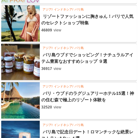
アジア
インドネシア
バリ島
リゾートファッションに胸きゅん！バリで人気
のセレクトショップ特集
46809
view
アジア
インドネシア
バリ島
バリ島ウブドでショッピング！ナチュラルアイ
テム豊富なおすすめショップ ９選
36917
view
アジア
インドネシア
バリ島
バリ・ウブドのラグジュアリーホテル15選！神
の住む森で極上のリゾート体験を
32520
view
アジア
インドネシア
バリ島
バリ島で記念日デート！ロマンチックな絶景レ