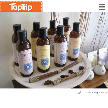
出典：
bali-island-guide.com