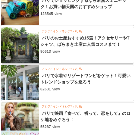
バリでショッピングするなら断然スミニャッ
ク！お買い物天国のおすすめショップ
128545
view
アジア
インドネシア
バリ島
バリのお土産おすすめ15選！アクセサリーやT
シャツ、ばらまき土産に人気コスメまで！
90613
view
アジア
インドネシア
バリ島
バリで水着やリゾートワンピをゲット！可愛い
トレンドショップを巡ろう
82631
view
アジア
インドネシア
バリ島
バリで映画『食べて、祈って、恋をして』のロ
ケ地をめぐろう！
55287
view