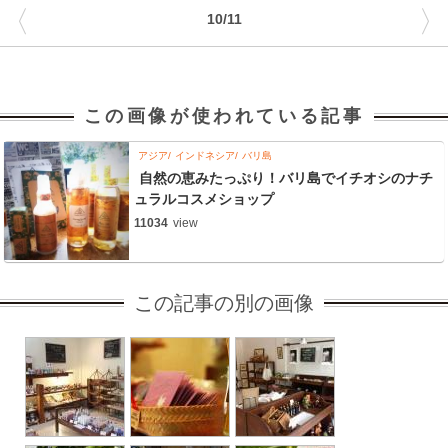
〈
〉
10/11
この画像が使われている記事
アジア
インドネシア
バリ島
自然の恵みたっぷり！バリ島でイチオシのナチ
ュラルコスメショップ
11034
view
この記事の別の画像