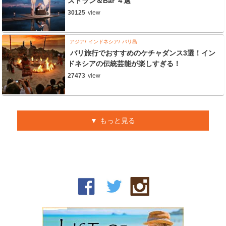
ストラン＆Bar ４選
30125
view
アジア
インドネシア
バリ島
バリ旅行でおすすめのケチャダンス3選！イン
ドネシアの伝統芸能が楽しすぎる！
27473
view
もっと見る