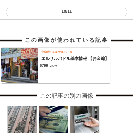
〈
〉
10/11
この画像が使われている記事
中南米
エルサルバドル
エルサルバドル基本情報 【お金編】
6799
view
この記事の別の画像