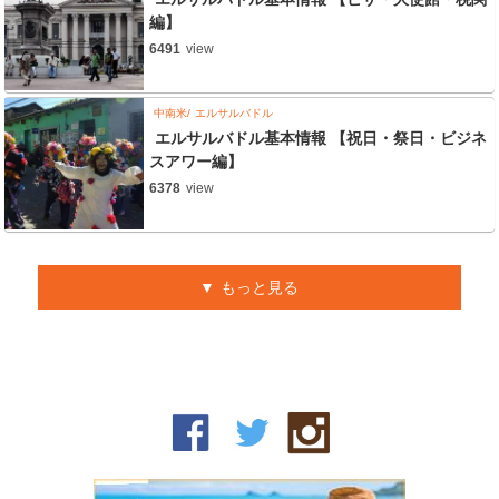
編】
6491
view
中南米
エルサルバドル
エルサルバドル基本情報 【祝日・祭日・ビジネ
スアワー編】
6378
view
もっと見る