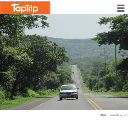
出典：
www.flickr.com