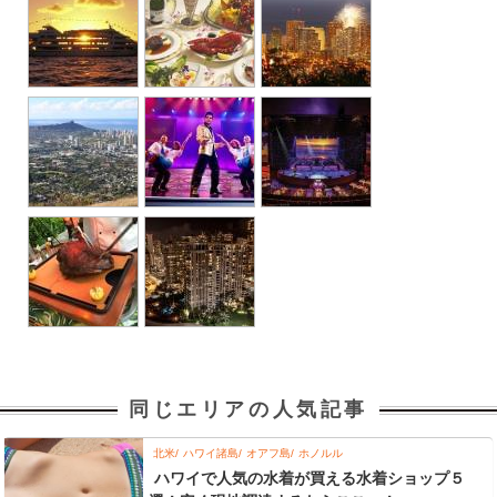
同じエリアの人気記事
北米
ハワイ諸島
オアフ島
ホノルル
ハワイで人気の水着が買える水着ショップ５