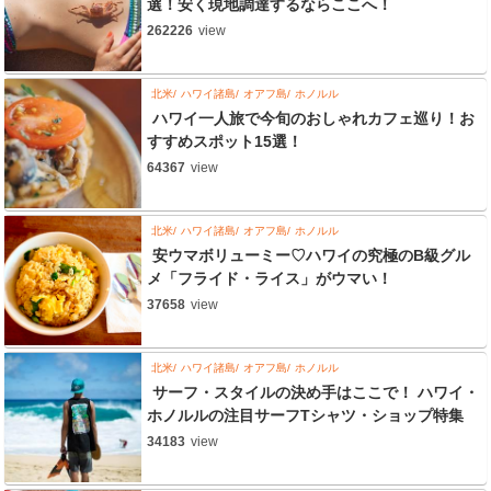
選！安く現地調達するならここへ！
262226
view
北米
ハワイ諸島
オアフ島
ホノルル
ハワイ一人旅で今旬のおしゃれカフェ巡り！お
すすめスポット15選！
64367
view
北米
ハワイ諸島
オアフ島
ホノルル
安ウマボリューミー♡ハワイの究極のB級グル
メ「フライド・ライス」がウマい！
37658
view
北米
ハワイ諸島
オアフ島
ホノルル
サーフ・スタイルの決め手はここで！ ハワイ・
ホノルルの注目サーフTシャツ・ショップ特集
34183
view