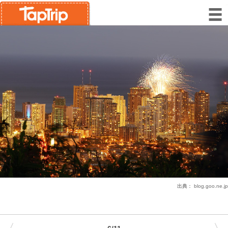
出典：
blog.goo.ne.jp