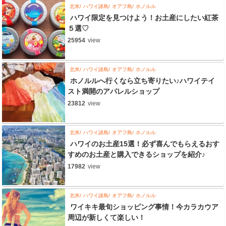
北米
ハワイ諸島
オアフ島
ホノルル
ハワイ限定を見つけよう！お土産にしたい紅茶
５選♡
25954
view
北米
ハワイ諸島
オアフ島
ホノルル
ホノルルへ行くなら立ち寄りたい♪ハワイテイ
スト満開のアパレルショップ
23812
view
北米
ハワイ諸島
オアフ島
ホノルル
ハワイのお土産15選！必ず喜んでもらえるおす
すめのお土産と購入できるショップを紹介♪
17982
view
北米
ハワイ諸島
オアフ島
ホノルル
ワイキキ最旬ショッピング事情！今カラカウア
周辺が新しくて楽しい！