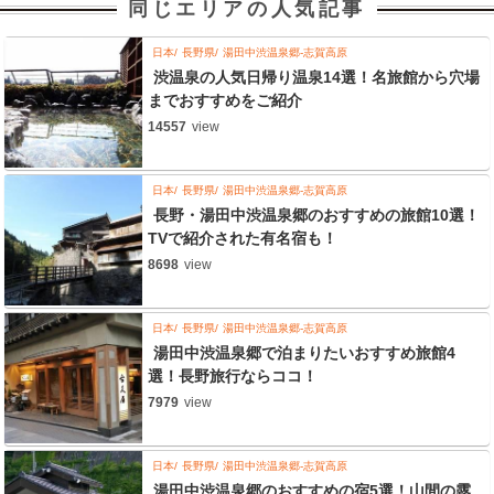
同じエリアの人気記事
日本
長野県
湯田中渋温泉郷-志賀高原
渋温泉の人気日帰り温泉14選！名旅館から穴場
までおすすめをご紹介
14557
view
日本
長野県
湯田中渋温泉郷-志賀高原
長野・湯田中渋温泉郷のおすすめの旅館10選！
TVで紹介された有名宿も！
8698
view
日本
長野県
湯田中渋温泉郷-志賀高原
湯田中渋温泉郷で泊まりたいおすすめ旅館4
選！長野旅行ならココ！
7979
view
日本
長野県
湯田中渋温泉郷-志賀高原
湯田中渋温泉郷のおすすめの宿5選！山間の露