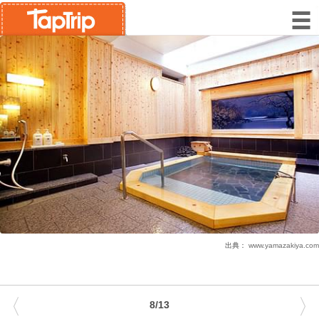
出典：
www.yamazakiya.com
〈
〉
8/13