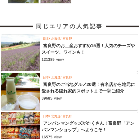
同じエリアの人気記事
日本
北海道
富良野
富良野のお土産おすすめ15選！人気のチーズや
スイーツ、ワインも！
121389
view
日本
北海道
富良野
富良野のご当地グルメ20選！有名店から地元に
愛される隠れ家的スポットまで一挙ご紹介
39685
view
日本
北海道
富良野
アンパンマングッズがたくさん！富良野「アン
パンマンショップ」へようこそ！
16575
view