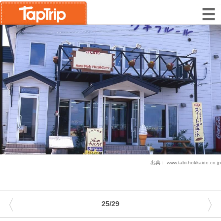
出典：
www.tabi-hokkaido.co.jp
〈
〉
25/29