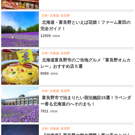
日本
北海道
富良野
北海道・富良野といえば花畑！ファーム富田の
完全ガイド！
12505
view
日本
北海道
富良野
北海道富良野市のご当地グルメ「富良野オムカ
レー」おすすめ店５選
9080
view
日本
北海道
富良野
富良野市で泊まりたい宿泊施設15選！ラベンダ
ー香る北海道のへそのまち！
7811
view
日本
北海道
富良野