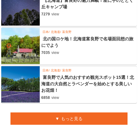
【北海道】富良野の魅力満載！星に手のとどく
丘キャンプ場
7279
view
日本
北海道
富良野
北の国ロケ地！北海道富良野で名場面回想の旅
にでよう
7035
view
日本
北海道
富良野
富良野で人気のおすすめ観光スポット15選！北
海道の大自然とラベンダーを始めとする美しい
お花畑！
6858
view
もっと見る