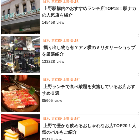
日本
東京都
上野-御徒町
上野駅構内のおすすめランチ店TOP18！駅ナカ
の人気店を紹介
145458
view
日本
東京都
上野-御徒町
掘り出し物も有？アメ横のミリタリーショップ
を厳選紹介
133228
view
日本
東京都
上野-御徒町
上野ランチで食べ放題を実施しているお店おす
すめ６選
85605
view
日本
東京都
上野-御徒町
上野で昼から飲めるおしゃれなお店TOP20！人
気のバルもご紹介
81424
view