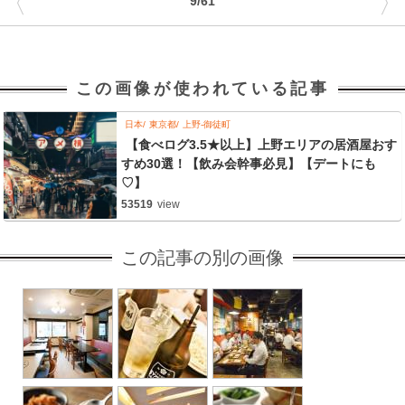
〈
〉
9/61
この画像が使われている記事
日本
東京都
上野-御徒町
【食べログ3.5★以上】上野エリアの居酒屋おす
すめ30選！【飲み会幹事必見】【デートにも
♡】
53519
view
この記事の別の画像