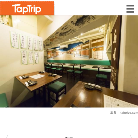
出典：
tabelog.com