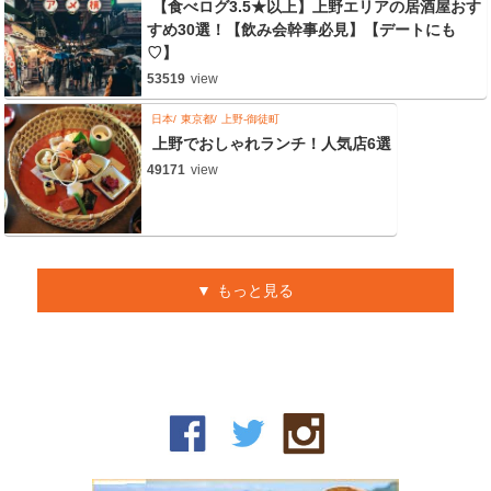
【食べログ3.5★以上】上野エリアの居酒屋おす
すめ30選！【飲み会幹事必見】【デートにも
♡】
53519
view
日本
東京都
上野-御徒町
上野でおしゃれランチ！人気店6選
49171
view
もっと見る