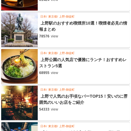
日本
東京都
上野-御徒町
上野駅のおすすめ喫煙所10選！喫煙者必見の情
報まとめ
78576
view
日本
東京都
上野-御徒町
上野公園の人気店で優雅にランチ！おすすめレ
ストラン5選
68955
view
日本
東京都
上野-御徒町
上野で人気のお手頃なバーTOP15！安いのに雰
囲気のいいお店をご紹介
54333
view
日本
東京都
上野-御徒町