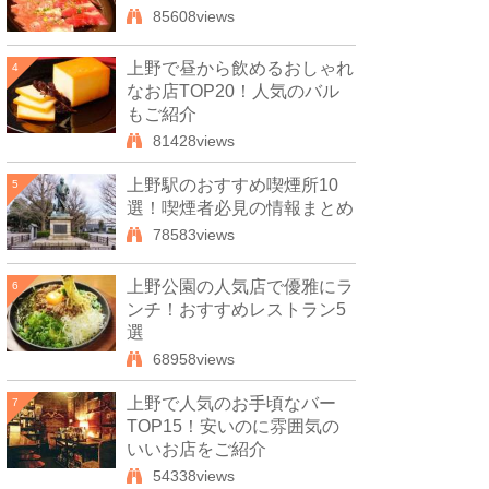
85608views
上野で昼から飲めるおしゃれ
4
なお店TOP20！人気のバル
もご紹介
81428views
上野駅のおすすめ喫煙所10
5
選！喫煙者必見の情報まとめ
78583views
上野公園の人気店で優雅にラ
6
ンチ！おすすめレストラン5
選
68958views
上野で人気のお手頃なバー
7
TOP15！安いのに雰囲気の
いいお店をご紹介
54338views