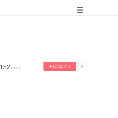
,152
★お気に入り
0
views