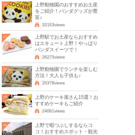
上野動物園のおすすめお土産
12
をご紹介！パンダグッズが豊
富♪
32153views
上野駅でお土産ならおすすめ
13
はエキュート上野！やっぱり
パンダスイーツで！
26273views
上野動物園でランチを楽しむ
14
方法！大人も子供も♪
25378views
上野のケーキ屋さん15選！お
15
すすめケーキもご紹介
24061views
上野で暇つぶしするならコ
16
コ！おすすめスポット・観光