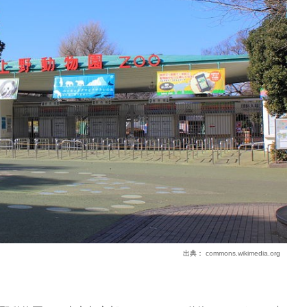
出典：
commons.wikimedia.org