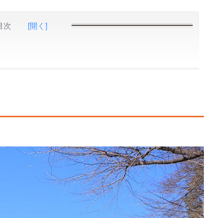
目次
[開く]