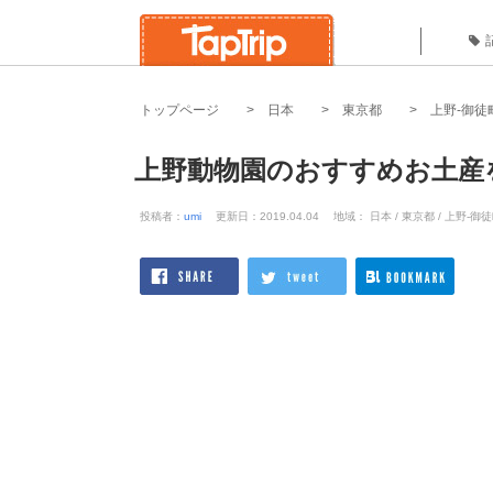
トップページ
日本
東京都
上野-御徒
上野動物園のおすすめお土産
投稿者：
umi
更新日：2019.04.04
地域： 日本 / 東京都 / 上野-御