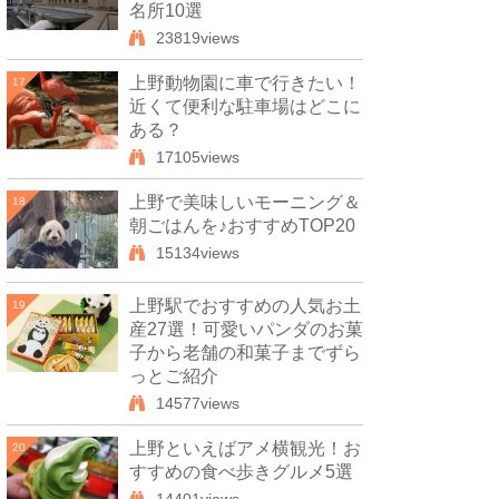
名所10選
23819views
上野動物園に車で行きたい！
17
近くて便利な駐車場はどこに
ある？
17105views
上野で美味しいモーニング＆
18
朝ごはんを♪おすすめTOP20
15134views
上野駅でおすすめの人気お土
19
産27選！可愛いパンダのお菓
子から老舗の和菓子までずら
っとご紹介
14577views
上野といえばアメ横観光！お
20
すすめの食べ歩きグルメ5選