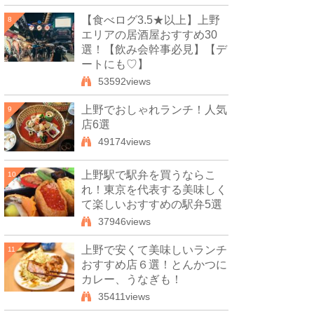
【食べログ3.5★以上】上野
8
エリアの居酒屋おすすめ30
選！【飲み会幹事必見】【デ
ートにも♡】
53592views
上野でおしゃれランチ！人気
9
店6選
49174views
上野駅で駅弁を買うならこ
10
れ！東京を代表する美味しく
て楽しいおすすめの駅弁5選
37946views
上野で安くて美味しいランチ
11
おすすめ店６選！とんかつに
カレー、うなぎも！
35411views