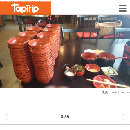
出典：
www.jalan.net
〈
〉
8/35