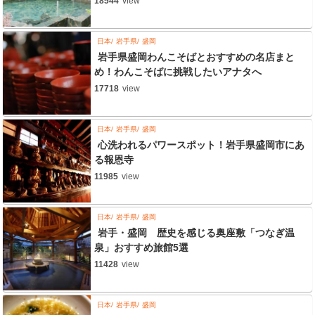
18544
view
日本
岩手県
盛岡
岩手県盛岡わんこそばとおすすめの名店まと
め！わんこそばに挑戦したいアナタへ
17718
view
日本
岩手県
盛岡
心洗われるパワースポット！岩手県盛岡市にあ
る報恩寺
11985
view
日本
岩手県
盛岡
岩手・盛岡 歴史を感じる奥座敷「つなぎ温
泉」おすすめ旅館5選
11428
view
日本
岩手県
盛岡