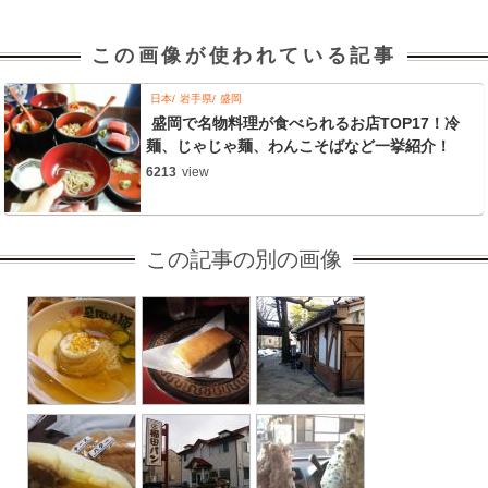
この画像が使われている記事
日本
岩手県
盛岡
盛岡で名物料理が食べられるお店TOP17！冷
麺、じゃじゃ麺、わんこそばなど一挙紹介！
6213
view
この記事の別の画像