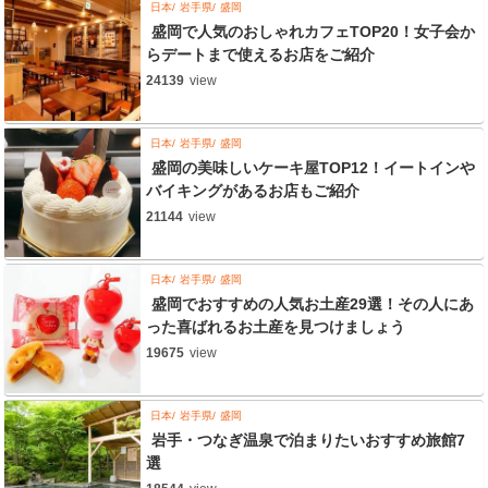
日本
岩手県
盛岡
盛岡で人気のおしゃれカフェTOP20！女子会か
らデートまで使えるお店をご紹介
24139
view
日本
岩手県
盛岡
盛岡の美味しいケーキ屋TOP12！イートインや
バイキングがあるお店もご紹介
21144
view
日本
岩手県
盛岡
盛岡でおすすめの人気お土産29選！その人にあ
った喜ばれるお土産を見つけましょう
19675
view
日本
岩手県
盛岡
岩手・つなぎ温泉で泊まりたいおすすめ旅館7
選