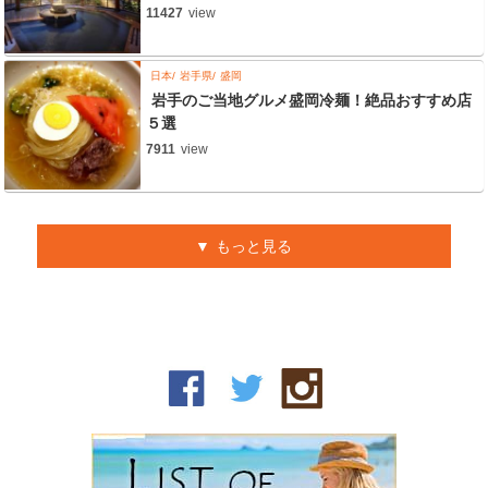
11427
view
日本
岩手県
盛岡
岩手のご当地グルメ盛岡冷麺！絶品おすすめ店
５選
7911
view
もっと見る