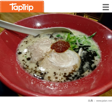
出典：
www.jalan.net