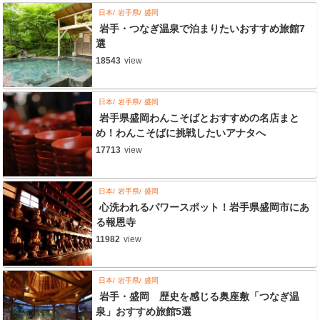
日本
岩手県
盛岡
岩手・つなぎ温泉で泊まりたいおすすめ旅館7
選
18543
view
日本
岩手県
盛岡
岩手県盛岡わんこそばとおすすめの名店まと
め！わんこそばに挑戦したいアナタへ
17713
view
日本
岩手県
盛岡
心洗われるパワースポット！岩手県盛岡市にあ
る報恩寺
11982
view
日本
岩手県
盛岡
岩手・盛岡 歴史を感じる奥座敷「つなぎ温
泉」おすすめ旅館5選