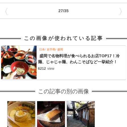
〈
〉
27/35
この画像が使われている記事
日本
岩手県
盛岡
盛岡で名物料理が食べられるお店TOP17！冷
麺、じゃじゃ麺、わんこそばなど一挙紹介！
6212
view
この記事の別の画像