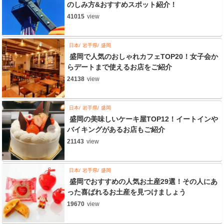
のしみ方&おすすめスポット紹介！
41015
view
日本
岩手県
盛岡
盛岡で人気のおしゃれカフェTOP20！女子会か
らデートまで使えるお店をご紹介
24138
view
日本
岩手県
盛岡
盛岡の美味しいケーキ屋TOP12！イートインや
バイキングがあるお店もご紹介
21143
view
日本
岩手県
盛岡
盛岡でおすすめの人気お土産29選！その人にあ
った喜ばれるお土産を見つけましょう
19670
view