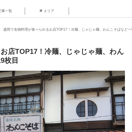
記事一覧
エリア
盛岡で名物料理が食べられるお店TOP17！冷麺、じゃじゃ麺、わんこそばなど一
お店TOP17！冷麺、じゃじゃ麺、わん
9枚目