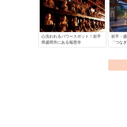
でに始ま
ものや大容量のものも多いので、大勢に
記されて
お土産を配る時にはもってこいです！特
ら今は平
にスイーツ関連の商品は個包装されてい
ですよ。
ることが多いので、これから紹介するお
アにある
土産を元に何を購入するか決めてみてく
います。
ださい。もちろん自分や大切な人へのお
土産にもぴったりです！
心洗われるパワースポット！岩手
岩手・盛
県盛岡市にある報恩寺
「つなぎ
岩手県盛岡市にある報恩寺。座禅堂と五
北東北の
百羅漢が有名で、実はまだパワースポッ
いう季節
トとしてはあまり知られていないスポッ
出す湖の
トの一つです。岩手へ旅行に行ったつい
温泉」。
でに、たくさんの羅漢さんからパワーを
すべすべ
もらいに立ち寄ってみませんか？
岩手山も
五感をつ
すめ5選