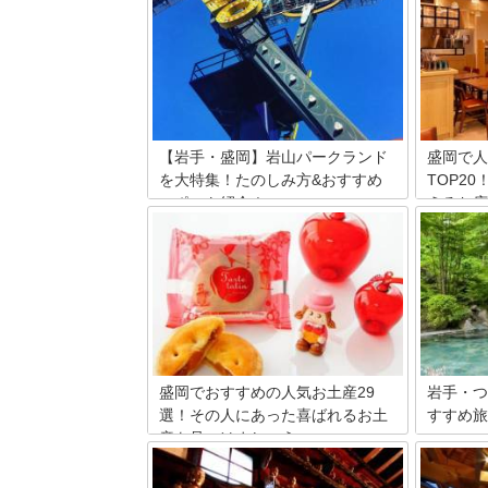
【岩手・盛岡】岩山パークランド
盛岡で人
を大特集！たのしみ方&おすすめ
TOP2
スポット紹介！
えるお店
岩手県盛岡市にあるテーマパーク、岩山
岩手県盛
パークランド。ゴールデンウィークや夏
をご紹介
休みには、たくさんの子供たちで賑わい
在地。「
ます。今回はその岩山パークランドの魅
ゃ麵」な
力をたっぷりご紹介します！
すよね。
ゃれなイ
ショッピ
せっかく
か？
盛岡でおすすめの人気お土産29
岩手・つ
選！その人にあった喜ばれるお土
すすめ旅
産を見つけましょう
岩手県盛
在、温泉
盛岡には甘い物からピリ辛のものまで数
が、温泉
多くの名産品があります。また低価格な