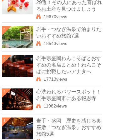
29選！その人にあった喜ばれ
るお土産を見つけましょう
19670views
岩手・つなぎ温泉で泊まりた
5
いおすすめ旅館7選
18543views
岩手県盛岡わんこそばとおす
6
すめの名店まとめ！わんこそ
ばに挑戦したいアナタへ
17713views
心洗われるパワースポット！
7
岩手県盛岡市にある報恩寺
11982views
岩手・盛岡 歴史を感じる奥
8
座敷「つなぎ温泉」おすすめ
旅館5選