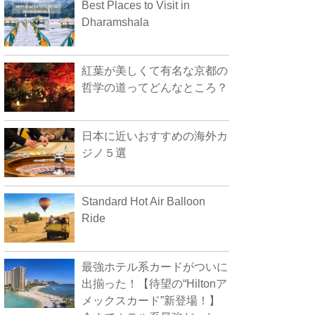
Best Places to Visit in
Dharamshala
紅葉が美しくて有名な京都の
哲学の道ってどんなところ？
日本に近いおすすめの海外カ
ジノ５選
Standard Hot Air Balloon
Ride
最強ホテル系カードがついに
出揃った！【待望の“Hiltonア
メックスカード”新登場！】