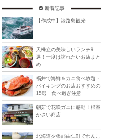
新着記事
【作成中】淡路島観光
天橋立の美味しいランチ9
選！一度は訪れたいお店まと
め
福井で海鮮＆カニ食べ放題・
バイキングのお店おすすめの
15選！食べ過ぎ注意
朝茹で花咲ガニに感動！根室
かさい商店
北海道夕張郡由仁町でわんこ