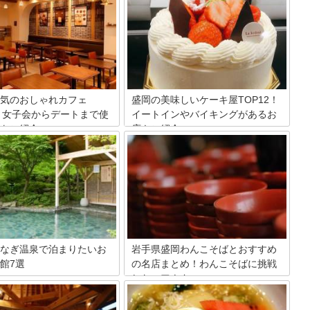
気のおしゃれカフェ
盛岡の美味しいケーキ屋TOP12！
0！女子会からデートまで使
イートインやバイキングがあるお
をご紹介
店もご紹介
岡市のおしゃれなカフェ屋さん
盛岡の名物と言えば？盛岡冷麺やじゃじ
します！盛岡市は岩手県県庁所
ゃ麺、日本海の海の幸を使用した海鮮丼
岩手わんこそば」「盛岡じゃじ
や前沢牛が浮かびますよね。しかし、盛
ど、人気ご当地グルメも有名で
岡には魅力的なケーキ屋さんがたくさん
また、同じ盛岡市内には、おし
あるのです。ケーキビュッフェができる
オンモールが2店舗も！観光や
お店も併せて、盛岡のおすすめケーキ屋
ングデートにも人気なんです。
さんを紹介していきます。
の盛岡でカフェを楽しみません
なぎ温泉で泊まりたいお
岩手県盛岡わんこそばとおすすめ
館7選
の名店まとめ！わんこそばに挑戦
したいアナタへ
岡市内にあるつなぎ温泉。現
宿は15軒ほどしかありません
岩手県の盛岡・花巻エリアには「わんこ
の歴史としては11世紀頃からす
そば」の名店が点在しています。岩手県