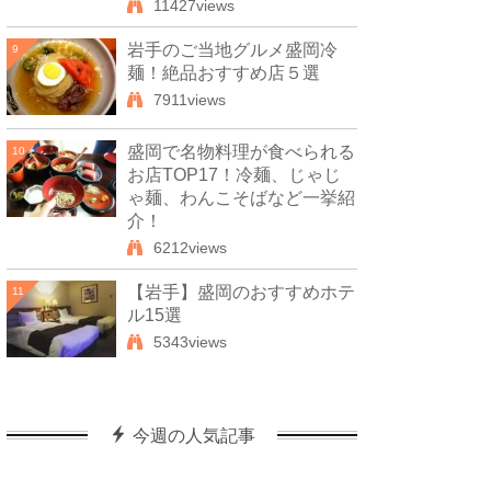
11427views
岩手のご当地グルメ盛岡冷
9
麺！絶品おすすめ店５選
7911views
盛岡で名物料理が食べられる
10
お店TOP17！冷麺、じゃじ
ゃ麺、わんこそばなど一挙紹
介！
6212views
【岩手】盛岡のおすすめホテ
11
ル15選
5343views
今週の人気記事