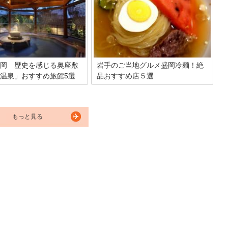
っていたとか!?以前は繋温泉と
を訪れたら是非食べてほしいわんこそば
いましたが、その読みやすさか
ですが、意外とその概要や起源をご存じ
仮名表記をすることが多いそう
ない方も多いのではないでしょうか。今
今回は、そんなつなぎ温泉エリ
回はそんなわんこそばをご紹介しつつ、
おすすめの宿を紹介したいと思
おすすめのお店なども紹介してきます。
岡 歴史を感じる奥座敷
岩手のご当地グルメ盛岡冷麺！絶
温泉」おすすめ旅館5選
品おすすめ店５選
観光の拠点にもなり、御所湖と
岩手県盛岡市の盛岡冷麺は、小麦粉やじ
によって素晴らしい景色を生み
ゃがいもなどのデンプンで練られた、コ
ほとりにある温泉街が「つなぎ
シがあり半透明な麺が特徴。朝鮮半島の
歴史もある温泉が魅力で入ると
冷麺を参考に盛岡で独自の進化をしたと
もっと見る
肌になるとか。湖越しに見える
いわれています。今では全国的に有名で
どっしりとして見とれますよ。
すが、やはり食べるなら本場！というこ
かって癒やされる温泉宿のおす
とで、盛岡市でオススメのお店を5店舗
をご紹介します。
ご紹介したいと思います。