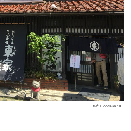
出典：
www.jalan.net