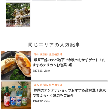
同じエリアの人気記事
日本
東京都
銀座-有楽町
銀座三越のデパ地下で今晩のおかずゲット！お
すすめデリカ＆お惣菜8選
287711
view
日本
東京都
銀座-有楽町
静岡のアンテナショップおすすめ品10選！東京
で買えちゃう魅力をご紹介
194132
view