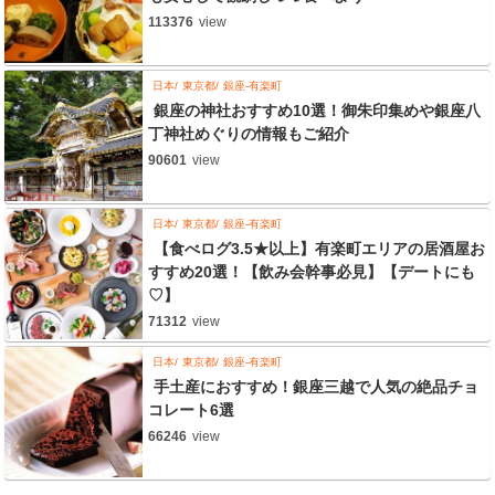
113376
view
日本
東京都
銀座-有楽町
銀座の神社おすすめ10選！御朱印集めや銀座八
丁神社めぐりの情報もご紹介
90601
view
日本
東京都
銀座-有楽町
【食べログ3.5★以上】有楽町エリアの居酒屋お
すすめ20選！【飲み会幹事必見】【デートにも
♡】
71312
view
日本
東京都
銀座-有楽町
手土産におすすめ！銀座三越で人気の絶品チョ
コレート6選
66246
view