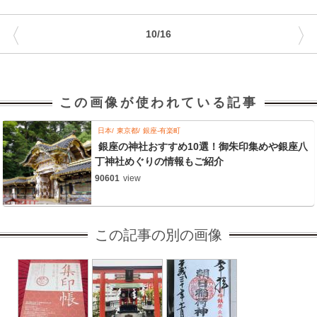
〈
〉
10/16
この画像が使われている記事
日本
東京都
銀座-有楽町
銀座の神社おすすめ10選！御朱印集めや銀座八
丁神社めぐりの情報もご紹介
90601
view
この記事の別の画像