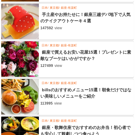
日本
東京都
銀座-有楽町
手土産やお持たせに！銀座三越デパ地下で人気
のテイクアウトケーキ４選
147592
view
日本
東京都
銀座-有楽町
銀座で買えるお安い花屋15選！プレゼントに素
敵なブーケはいかがですか？
127499
view
日本
東京都
銀座-有楽町
billsのおすすめメニュー15選！朝食だけではな
い美味しいメニューをご紹介
113995
view
日本
東京都
銀座-有楽町
銀座・歌舞伎座でおすすめのお弁当！初心者で
も安心して観劇しつつ食べよう