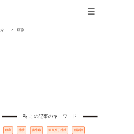
紹介
画像
この記事のキーワード
銀座
神社
御朱印
銀座八丁神社
稲荷神