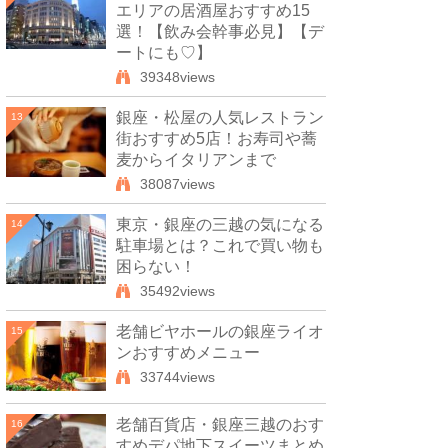
エリアの居酒屋おすすめ15
選！【飲み会幹事必見】【デ
ートにも♡】
39348views
銀座・松屋の人気レストラン
13
街おすすめ5店！お寿司や蕎
麦からイタリアンまで
38087views
東京・銀座の三越の気になる
14
駐車場とは？これで買い物も
困らない！
35492views
老舗ビヤホールの銀座ライオ
15
ンおすすめメニュー
33744views
老舗百貨店・銀座三越のおす
16
すめデパ地下スイーツまとめ