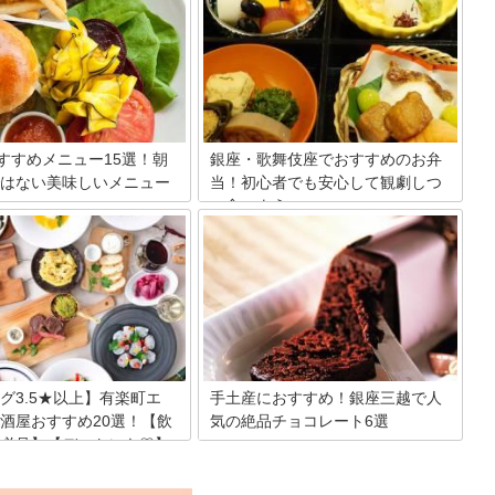
売を行ったり、静岡県の観光情
まる高級街、銀座。そんな銀座を代表す
も行ったりしている場所です。
る「銀座三越」で、お土産やプレゼント
都内にいながらでも静岡を思う
にピッタリのケーキをゲットしません
めちゃう「静岡県のアンテナシ
か？本場フランス人が認めた最高のミル
をご紹介します。ぜひ、静岡の
フィーユや、100年以上の歴史を誇るド
緒に感じてみてくださいね。
イツの老舗洋菓子店のバウムクーヘン、
最高にキュートなケーキ等…今日は本当
に人気の高いお店を厳選して4軒ご紹介
のおすすめメニュー15選！朝
銀座・歌舞伎座でおすすめのお弁
したいと思います。
はない美味しいメニュー
当！初心者でも安心して観劇しつ
つ食べよう
味しい朝食といわれているのが
銀座の歌舞伎座。2013年にリニューアル
。朝食のイメージがありますが、実
オープンしたことも記憶に新しいこの場
のメニューも魅力的なものがず
所は、観劇しながらお弁当が食べられる
んでいます。そこで今回は、人
ことでも有名です。今回は初心者の方に
タパンケーキ以外のbillsの美
もわかりやすく、歌舞伎座のお弁当事情
ニューをランキング形式でご紹
を紹介しつつオススメお弁当を紹介しま
。ランチやディナーで訪れる際
す。
参考にしてください。
グ3.5★以上】有楽町エ
手土産におすすめ！銀座三越で人
酒屋おすすめ20選！【飲
気の絶品チョコレート6選
必見】【デートにも♡】
銀座にはおいしいチョコレート屋さんが
集まっていますが、三越のなかにもたく
せをしやすい有楽町は、居酒屋
さんのチョコレートを使った名店があり
にも多すぎてどのお店がいいの