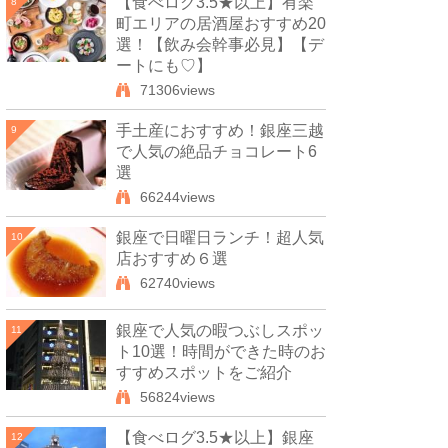
【食べログ3.5★以上】有楽
8
町エリアの居酒屋おすすめ20
選！【飲み会幹事必見】【デ
ートにも♡】
71306views
手土産におすすめ！銀座三越
9
で人気の絶品チョコレート6
選
66244views
銀座で日曜日ランチ！超人気
10
店おすすめ６選
62740views
銀座で人気の暇つぶしスポッ
11
ト10選！時間ができた時のお
すすめスポットをご紹介
56824views
【食べログ3.5★以上】銀座
12