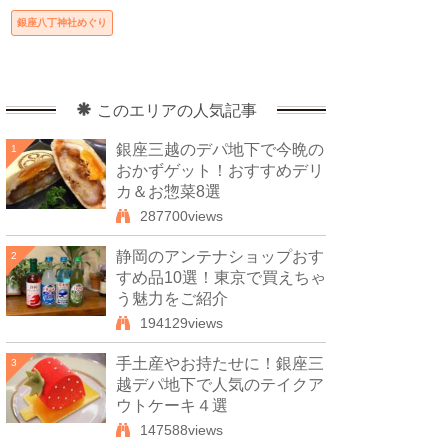
銀座八丁神社めぐり
このエリアの人気記事
銀座三越のデパ地下で今晩の
1
おかずゲット！おすすめデリ
カ＆お惣菜8選
287700views
静岡のアンテナショップおす
2
すめ品10選！東京で買えちゃ
う魅力をご紹介
194129views
手土産やお持たせに！銀座三
3
越デパ地下で人気のテイクア
ウトケーキ４選
147588views