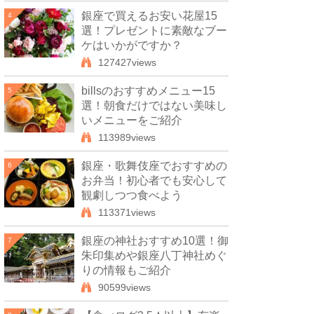
銀座で買えるお安い花屋15
4
選！プレゼントに素敵なブー
ケはいかがですか？
127427views
billsのおすすめメニュー15
5
選！朝食だけではない美味し
いメニューをご紹介
113989views
銀座・歌舞伎座でおすすめの
6
お弁当！初心者でも安心して
観劇しつつ食べよう
113371views
銀座の神社おすすめ10選！御
7
朱印集めや銀座八丁神社めぐ
りの情報もご紹介
90599views