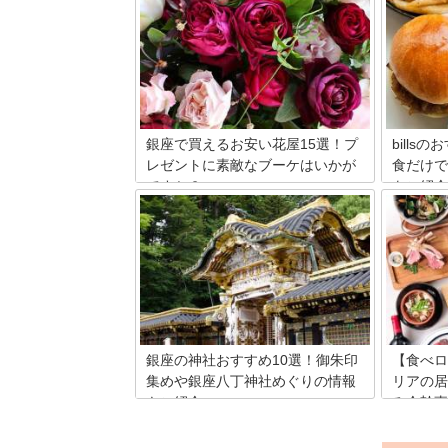
名店ぞろいで有名ですが、お惣菜事情も
名産品販
充実しています。今晩のおかずに一品プ
報の提供
ラスしたいときや、献立に困ったときに
今回は、
重宝しますよね。そこで今回は、おすす
存分楽し
めのデリカ8店をご紹介したいと思いま
ョップ」
す。
魅力を一
銀座で買えるお安い花屋15選！プ
bills
レゼントに素敵なブーケはいかが
食だけで
ですか？
をご紹介
日本有数のラグジュアリーな街・銀座に
世界一美
店を構えるおしゃれな花屋さんをご紹介
bills
します。オーダー制のお店・深夜まで営
はその他
業しているお店・銀座とは思えないほど
らりと並
リーズナブルなお値段でブーケや鉢物を
気のリコッ
購入できるお店など、個性的な花屋さん
味しいメ
を厳選してラインアップ！ぜひ、いざと
介します
いう時にお役立てください。
は、ぜひ
銀座の神社おすすめ10選！御朱印
【食べロ
集めや銀座八丁神社めぐりの情報
リアの居
もご紹介
み会幹事
銀座にはたくさんの神社があります。銀
待ち合わ
座八丁神社めぐりや御朱印集めに参加す
があまり