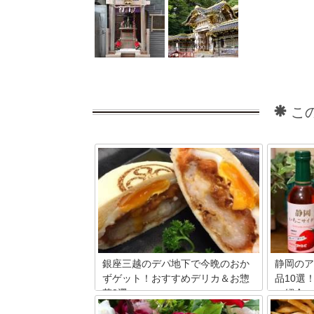
こ
銀座三越のデパ地下で今晩のおか
静岡のア
ずゲット！おすすめデリカ＆お惣
品10選
菜8選
ご紹介
銀座三越のデパ地下と言えばスイーツの
静岡のア