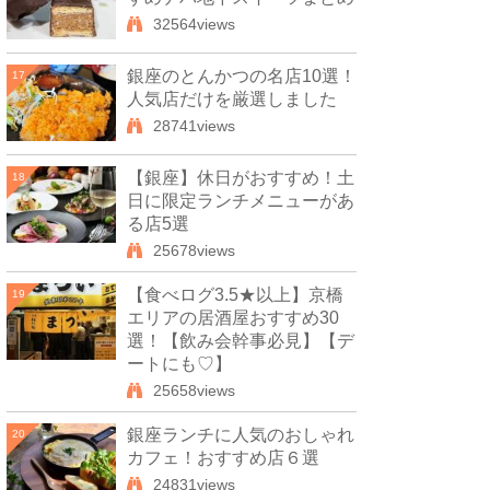
32564views
銀座のとんかつの名店10選！
17
人気店だけを厳選しました
28741views
【銀座】休日がおすすめ！土
18
日に限定ランチメニューがあ
る店5選
25678views
【食べログ3.5★以上】京橋
19
エリアの居酒屋おすすめ30
選！【飲み会幹事必見】【デ
ートにも♡】
25658views
銀座ランチに人気のおしゃれ
20
カフェ！おすすめ店６選
24831views