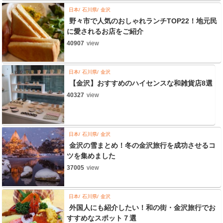
日本
石川県
金沢
野々市で人気のおしゃれランチTOP22！地元民
に愛されるお店をご紹介
40907
view
日本
石川県
金沢
【金沢】おすすめのハイセンスな和雑貨店8選
40327
view
日本
石川県
金沢
金沢の雪まとめ！冬の金沢旅行を成功させるコ
ツを集めました
37005
view
日本
石川県
金沢
外国人にも紹介したい！和の街・金沢旅行でお
すすめなスポット７選