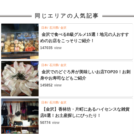
同じエリアの人気記事
日本
石川県
金沢
金沢で食べるB級グルメ15選！地元の人おすす
めのお店をこっそりご紹介！
147035
view
日本
石川県
金沢
金沢でのどぐろ丼が美味しいお店TOP20！お刺
身やお寿司などもご紹介
145852
view
日本
石川県
金沢
【金沢】香林坊・片町にあるハイセンスな雑貨
店6選！お土産探しにぴったり！
50774
view