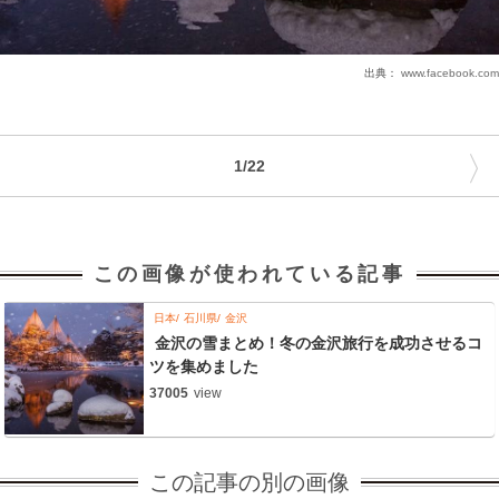
出典：
www.facebook.com
〉
1/22
この画像が使われている記事
日本
石川県
金沢
金沢の雪まとめ！冬の金沢旅行を成功させるコ
ツを集めました
37005
view
この記事の別の画像