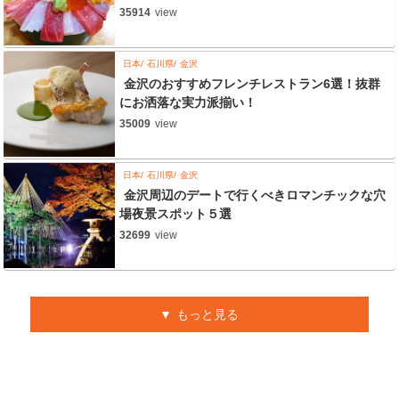
35914
view
日本
石川県
金沢
金沢のおすすめフレンチレストラン6選！抜群
にお洒落な実力派揃い！
35009
view
日本
石川県
金沢
金沢周辺のデートで行くべきロマンチックな穴
場夜景スポット５選
32699
view
もっと見る