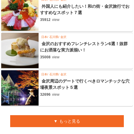
外国人にも紹介したい！和の街・金沢旅行でお
すすめなスポット７選
35912
view
日本
石川県
金沢
金沢のおすすめフレンチレストラン6選！抜群
にお洒落な実力派揃い！
35008
view
日本
石川県
金沢
金沢周辺のデートで行くべきロマンチックな穴
場夜景スポット５選
32696
view
もっと見る