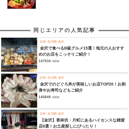
同じエリアの人気記事
日本
石川県
金沢
金沢で食べるB級グルメ15選！地元の人おすす
めのお店をこっそりご紹介！
147034
view
日本
石川県
金沢
金沢でのどぐろ丼が美味しいお店TOP20！お刺
身やお寿司などもご紹介
145849
view
日本
石川県
金沢
【金沢】香林坊・片町にあるハイセンスな雑貨
店6選！お土産探しにぴったり！