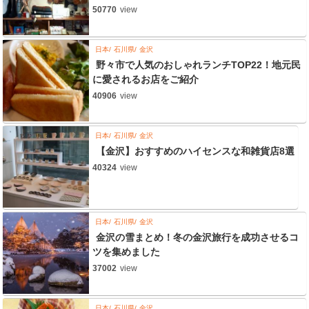
50770
view
日本
石川県
金沢
野々市で人気のおしゃれランチTOP22！地元民
に愛されるお店をご紹介
40906
view
日本
石川県
金沢
【金沢】おすすめのハイセンスな和雑貨店8選
40324
view
日本
石川県
金沢
金沢の雪まとめ！冬の金沢旅行を成功させるコ
ツを集めました
37002
view
日本
石川県
金沢