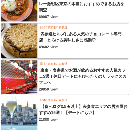
レー激戦区東京の本当におすすめできるお店を
調査
69087
view
日本
東京都
表参道
表参道ヒルズにある人気のチョコレート専門
店！とろける美味しさに感動♡
49602
view
日本
東京都
表参道
東京・表参道でお酒が飲めるおすすめ人気カフ
ェ5選！休日デートにもぴったりのリラックスカ
フェへ
29859
view
日本
東京都
表参道
【食べログ3.5★以上】表参道エリアの居酒屋お
すすめ15選！【デートにも♡】
21888
view