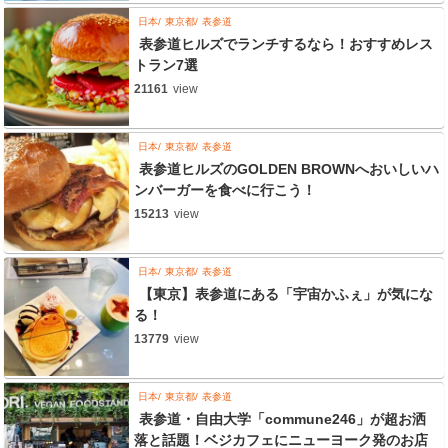
日本
東京都
表参道
表参道ヒルズでランチするなら！おすすめレス
トラン7選
21161
view
日本
東京都
表参道
表参道ヒルズのGOLDEN BROWNへおいしいハ
ンバーガーを食べに行こう！
15213
view
日本
東京都
表参道
【東京】表参道にある「宇宙かふぇ」が気にな
る！
13779
view
日本
東京都
表参道
表参道・自由大学「commune246」が超お洒
落と話題！ベジカフェにニューヨーク発のお店