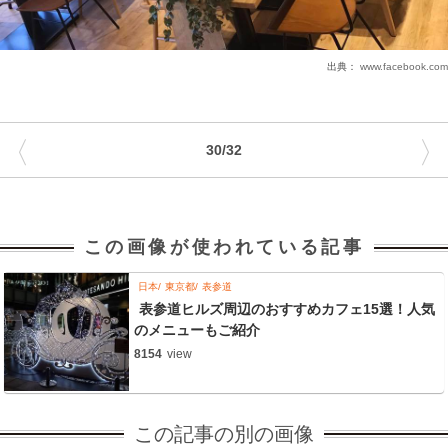
出典：
www.facebook.com
〈
〉
30/32
この画像が使われている記事
日本
東京都
表参道
表参道ヒルズ周辺のおすすめカフェ15選！人気
のメニューもご紹介
8154
view
この記事の別の画像