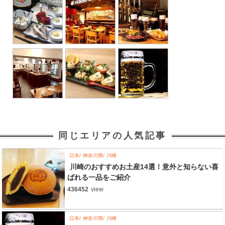
同じエリアの人気記事
日本
神奈川県
川崎
川崎のおすすめお土産14選！意外と知らない喜
ばれる一品をご紹介
436452
view
日本
神奈川県
川崎