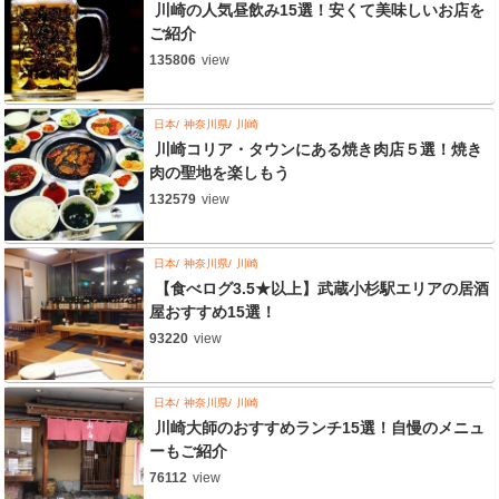
川崎の人気昼飲み15選！安くて美味しいお店を
ご紹介
135806
view
日本
神奈川県
川崎
川崎コリア・タウンにある焼き肉店５選！焼き
肉の聖地を楽しもう
132579
view
日本
神奈川県
川崎
【食べログ3.5★以上】武蔵小杉駅エリアの居酒
屋おすすめ15選！
93220
view
日本
神奈川県
川崎
川崎大師のおすすめランチ15選！自慢のメニュ
ーもご紹介
76112
view