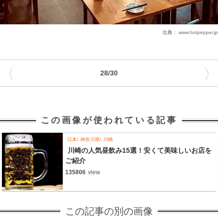
出典：
www.hotpepper.jp
〈
〉
28/30
この画像が使われている記事
日本
神奈川県
川崎
川崎の人気昼飲み15選！安くて美味しいお店を
ご紹介
135806
view
この記事の別の画像