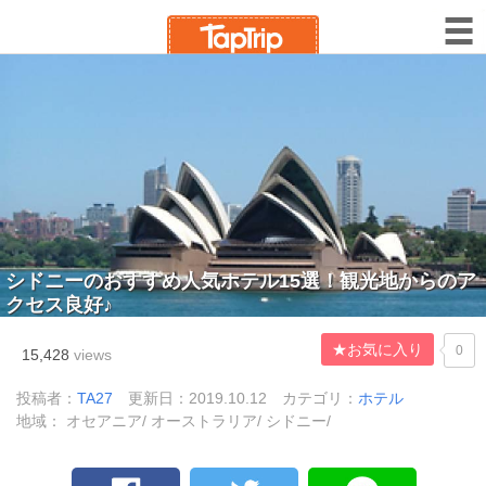
シドニーのおすすめ人気ホテル15選！観光地からのア
クセス良好♪
★お気に入り
0
15,428
views
投稿者：
TA27
更新日：2019.10.12
カテゴリ：
ホテル
地域： オセアニア/ オーストラリア/ シドニー/