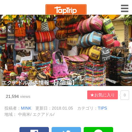
エクアドル基本情報 【お金編】
★お気に入り
0
21,594
views
投稿者：
MINK
更新日：2018.01.05
カテゴリ：
TIPS
地域： 中南米/ エクアドル/