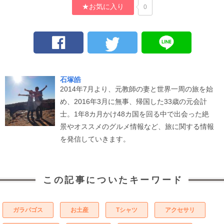
★お気に入り
0
石塚皓
2014年7月より、元教師の妻と世界一周の旅を始
め、2016年3月に無事、帰国した33歳の元会計
士。1年8カ月かけ48カ国を回る中で出会った絶
景やオススメのグルメ情報など、旅に関する情報
を発信していきます。
この記事についたキーワード
ガラパゴス
お土産
Tシャツ
アクセサリ