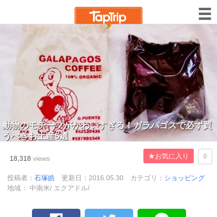
動物のモチーフがかわいすぎる！ガラパゴスで必ず買
うべきお土産5選
★お気に入り
0
18,318
views
投稿者：
石塚皓
更新日：2016.05.30
カテゴリ：
ショッピング
地域： 中南米/ エクアドル/