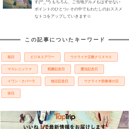
す(*^_^*) もちろん、ご当地グルメもはずせない
ポイントのひとつ♪ その中でもわたしのおススメ
なトコをアップしていきます☆
この記事についたキーワード
祝日
ビジネスアワー
ウクライナ正教クリスマス
マスレニッツァ
戦勝記念日
憲法記念日
イワン・クパーラ
独立記念日
ウクライナ防衛者の日
休日