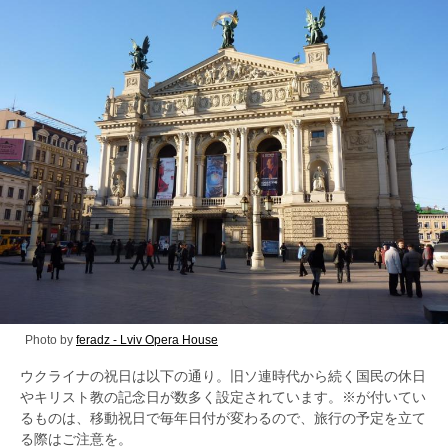
Photo by
feradz - Lviv Opera House
ウクライナの祝日は以下の通り。旧ソ連時代から続く国民の休日
やキリスト教の記念日が数多く設定されています。※が付いてい
るものは、移動祝日で毎年日付が変わるので、旅行の予定を立て
る際はご注意を。