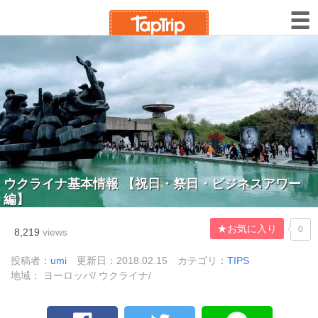
ウクライナ基本情報 【祝日・祭日・ビジネスアワー
編】
★お気に入り
0
8,219
views
投稿者：
umi
更新日：2018.02.15
カテゴリ：
TIPS
地域： ヨーロッパ/ ウクライナ/