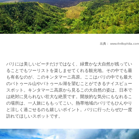
出典：
www.thrillophilia.com
バリには美しいビーチだけではなく、緑豊かな大自然が残ってい
ることでもツーリストを楽しませてくれる観光地。その中でも最
も有名なのが、このキンタマーニ高原。ここはバリの中でも最大
のバトゥール山やバトゥール湖を望むことができるナイスビュー
スポット。キンタマーニ高原から見るこの大自然の姿は、日本で
は絶対に見られない壮大な絶景です。開放的な気分にもなれるこ
の場所は、一人旅にももってこい。熱帯地域のバリでもひんやり
と涼しく過ごせるのも嬉しいポイント。バリに行ったらぜひ一度
訪れてほしいスポットです。