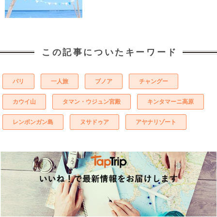
この記事についたキーワード
パリ
一人旅
ブノア
チャングー
カウイ山
タマン・ウジュン宮殿
キンタマーニ高原
レンボンガン島
ヌサドゥア
アヤナリゾート