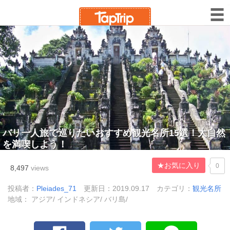
バリ一人旅で巡りたいおすすめ観光名所15選！大自然
を満喫しよう！
★お気に入り
0
8,497
views
投稿者：
Pleiades_71
更新日：2019.09.17
カテゴリ：
観光名所
地域： アジア/ インドネシア/ バリ島/