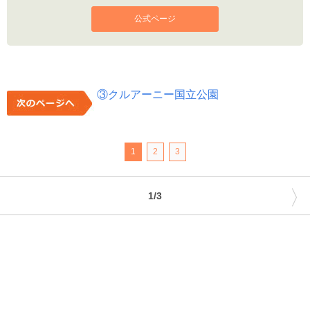
公式ページ
③クルアーニー国立公園
1
2
3
〉
1/3