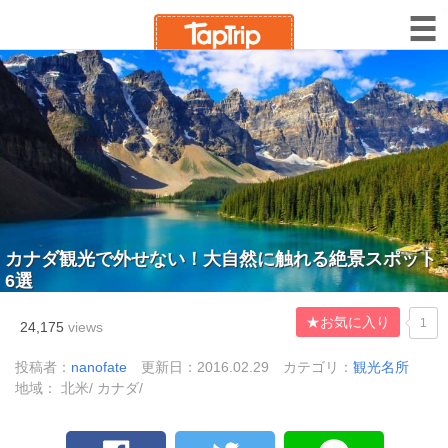
カナダ観光で外せない！大自然に触れる絶景スポット
6選
★お気に入り
1
24,175
views
投稿者：
nanofate
更新日：2016.02.29
カテゴリ：
観光名所
地域： 北米/ カナダ/