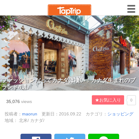
ファッションだってカナダは凄い！カナダ生まれのブ
ランド4選♪
★お気に入り
0
35,076
views
投稿者：
maorun
更新日：2016.09.22
カテゴリ：
ショッピング
地域： 北米/ カナダ/