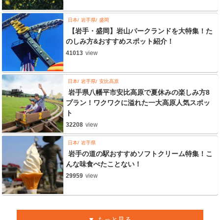
日本
岩手県
盛岡
【岩手・盛岡】岩山パークランドを大特集！た
のしみ方&おすすめスポット紹介！
41013
view
日本
岩手県
安比高原
岩手県八幡平市安比高原で夏休みの楽しみ方8
プラン！ワクワクに溢れた一大高原人気スポッ
ト
32208
view
日本
岩手県
岩手の道の駅おすすめソフトクリーム特集！こ
んな味食べたことない！
29959
view
もっと見る