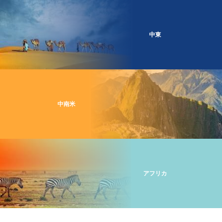
中東
中南米
アフリカ