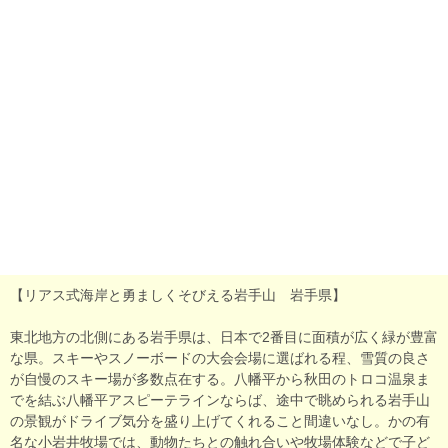
【リアス式海岸と勇ましくそびえる岩手山 岩手県】
東北地方の北側にある岩手県は、日本で2番目に面積が広く緑が豊富
な県。スキーやスノーボードの大会会場に選ばれる程、雪質の良さ
が自慢のスキー場が多数点在する。八幡平から秋田のトロコ温泉ま
でを結ぶ八幡平アスピーテラインならば、途中で眺められる岩手山
の景観がドライブ気分を盛り上げてくれること間違いなし。かの有
名な小岩井牧場では、動物たちとの触れ合いや牧場体験などで子ど