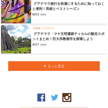
グアテマラ旅行を快適にするために知っておく
と便利！気候とベストシーズン
6972
view
中南米
グアテマラ
グアテマラ・マヤ文明遺跡ティカルの観光スポ
ットまとめ！巨大宗教都市を探索しよう
4577
view
もっと見る