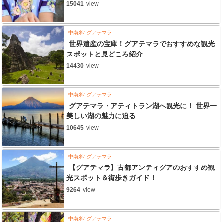
15041
view
中南米
グアテマラ
世界遺産の宝庫！グアテマラでおすすめな観光
スポットと見どころ紹介
14430
view
中南米
グアテマラ
グアテマラ・アティトラン湖へ観光に！ 世界一
美しい湖の魅力に迫る
10645
view
中南米
グアテマラ
【グアテマラ】古都アンティグアのおすすめ観
光スポット＆街歩きガイド！
9264
view
中南米
グアテマラ