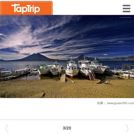
出典：
www.guate360.com
〈
〉
3/20