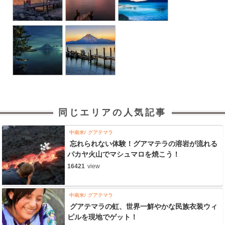
同じエリアの人気記事
中南米
グアテマラ
忘れられない体験！グアマテラの溶岩が流れる
パカヤ火山でマシュマロを焼こう！
16421
view
中南米
グアテマラ
グアテマラの虹、世界一鮮やかな民族衣装ウィ
ピルを現地でゲット！