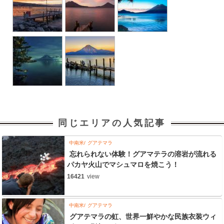
同じエリアの人気記事
中南米
グアテマラ
忘れられない体験！グアマテラの溶岩が流れる
パカヤ火山でマシュマロを焼こう！
16421
view
中南米
グアテマラ
グアテマラの虹、世界一鮮やかな民族衣装ウィ