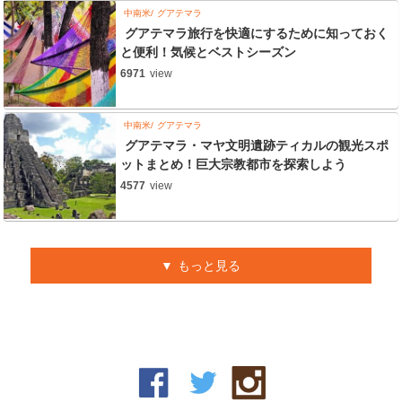
中南米
グアテマラ
グアテマラ旅行を快適にするために知っておく
と便利！気候とベストシーズン
6971
view
中南米
グアテマラ
グアテマラ・マヤ文明遺跡ティカルの観光スポ
ットまとめ！巨大宗教都市を探索しよう
4577
view
もっと見る