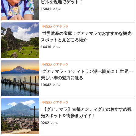
ピルを現地でゲット！
15041
view
中南米
グアテマラ
世界遺産の宝庫！グアテマラでおすすめな観光
スポットと見どころ紹介
14430
view
中南米
グアテマラ
グアテマラ・アティトラン湖へ観光に！ 世界一
美しい湖の魅力に迫る
10642
view
中南米
グアテマラ
【グアテマラ】古都アンティグアのおすすめ観
光スポット＆街歩きガイド！
9262
view