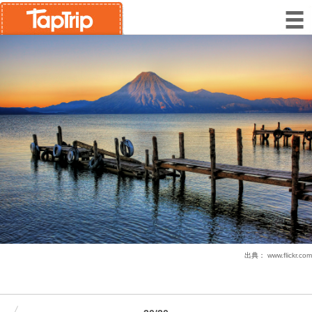
出典：
www.flickr.com