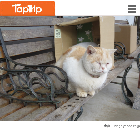
出典：
blogs.yahoo.co.jp