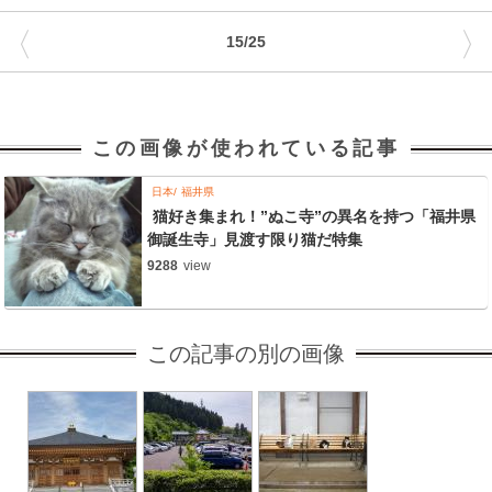
〈
〉
15/25
この画像が使われている記事
日本
福井県
猫好き集まれ！”ぬこ寺”の異名を持つ「福井県
御誕生寺」見渡す限り猫だ特集
9288
view
この記事の別の画像