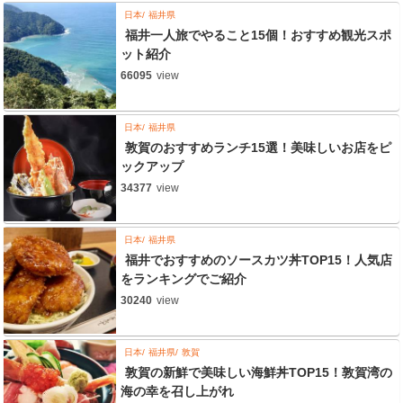
日本
福井県
福井一人旅でやること15個！おすすめ観光スポ
ット紹介
66095
view
日本
福井県
敦賀のおすすめランチ15選！美味しいお店をピ
ックアップ
34377
view
日本
福井県
福井でおすすめのソースカツ丼TOP15！人気店
をランキングでご紹介
30240
view
日本
福井県
敦賀
敦賀の新鮮で美味しい海鮮丼TOP15！敦賀湾の
海の幸を召し上がれ