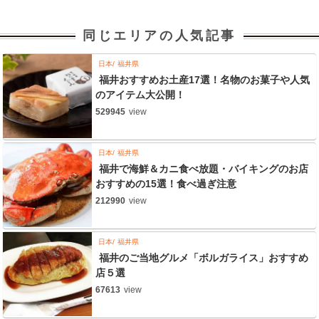
同じエリアの人気記事
日本
福井県
福井おすすめお土産17選！名物のお菓子や人気
のアイテム大公開！
529945
view
日本
福井県
福井で海鮮＆カニ食べ放題・バイキングのお店
おすすめの15選！食べ過ぎ注意
212990
view
日本
福井県
福井のご当地グルメ「ボルガライス」おすすめ
店５選
67613
view