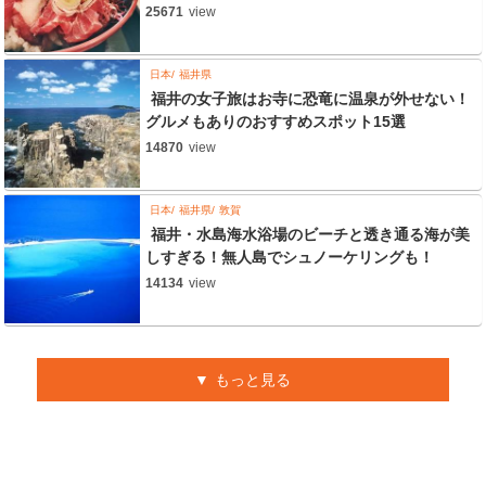
25671
view
日本
福井県
福井の女子旅はお寺に恐竜に温泉が外せない！
グルメもありのおすすめスポット15選
14870
view
日本
福井県
敦賀
福井・水島海水浴場のビーチと透き通る海が美
しすぎる！無人島でシュノーケリングも！
14134
view
もっと見る