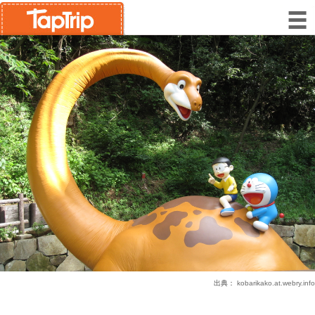
出典：
kobarikako.at.webry.info