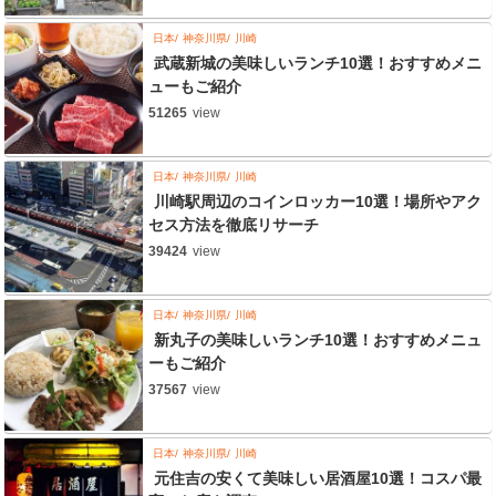
日本
神奈川県
川崎
武蔵新城の美味しいランチ10選！おすすめメニ
ューもご紹介
51265
view
日本
神奈川県
川崎
川崎駅周辺のコインロッカー10選！場所やアク
セス方法を徹底リサーチ
39424
view
日本
神奈川県
川崎
新丸子の美味しいランチ10選！おすすめメニュ
ーもご紹介
37567
view
日本
神奈川県
川崎
元住吉の安くて美味しい居酒屋10選！コスパ最