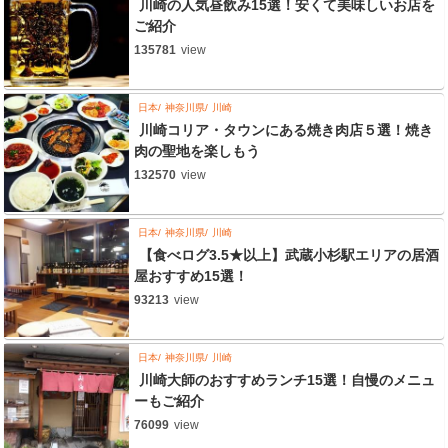
川崎の人気昼飲み15選！安くて美味しいお店を
ご紹介
135781
view
日本
神奈川県
川崎
川崎コリア・タウンにある焼き肉店５選！焼き
肉の聖地を楽しもう
132570
view
日本
神奈川県
川崎
【食べログ3.5★以上】武蔵小杉駅エリアの居酒
屋おすすめ15選！
93213
view
日本
神奈川県
川崎
川崎大師のおすすめランチ15選！自慢のメニュ
ーもご紹介
76099
view