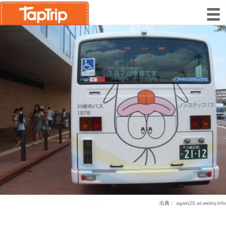
出典：
again20.at.webry.info