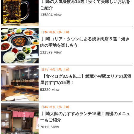
川崎の人気昼飲み15選！安くて美味しいお店を
ご紹介
135804
view
日本
神奈川県
川崎
川崎コリア・タウンにある焼き肉店５選！焼き
肉の聖地を楽しもう
132579
view
日本
神奈川県
川崎
【食べログ3.5★以上】武蔵小杉駅エリアの居酒
屋おすすめ15選！
93220
view
日本
神奈川県
川崎
川崎大師のおすすめランチ15選！自慢のメニュ
ーもご紹介
76111
view