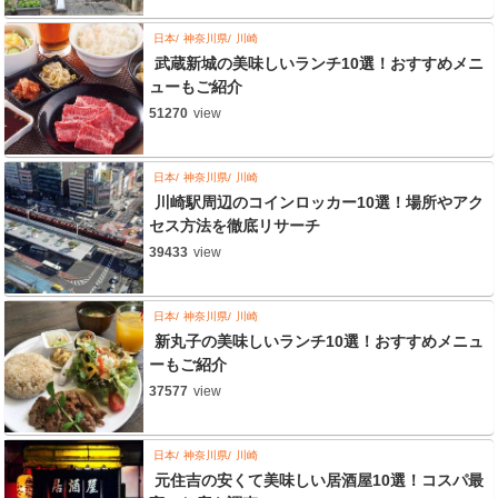
日本
神奈川県
川崎
武蔵新城の美味しいランチ10選！おすすめメニ
ューもご紹介
51270
view
日本
神奈川県
川崎
川崎駅周辺のコインロッカー10選！場所やアク
セス方法を徹底リサーチ
39433
view
日本
神奈川県
川崎
新丸子の美味しいランチ10選！おすすめメニュ
ーもご紹介
37577
view
日本
神奈川県
川崎
元住吉の安くて美味しい居酒屋10選！コスパ最