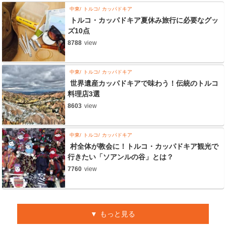
中東
トルコ
カッパドキア
トルコ・カッパドキア夏休み旅行に必要なグッ
ズ10点
8788
view
中東
トルコ
カッパドキア
世界遺産カッパドキアで味わう！伝統のトルコ
料理店3選
8603
view
中東
トルコ
カッパドキア
村全体が教会に！トルコ・カッパドキア観光で
行きたい「ソアンルの谷」とは？
7760
view
もっと見る