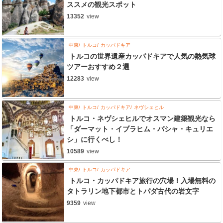
ススメの観光スポット
13352
view
中東
トルコ
カッパドキア
トルコの世界遺産カッパドキアで人気の熱気球
ツアーおすすめ２選
12283
view
中東
トルコ
カッパドキア
ネヴシェヒル
トルコ・ネヴシェヒルでオスマン建築観光なら
「ダーマット・イブラヒム・パシャ・キュリエ
シ」に行くべし！
10589
view
中東
トルコ
カッパドキア
トルコ・カッパドキア旅行の穴場！入場無料の
タトラリン地下都市とトパダ古代の岩文字
9359
view