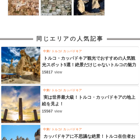
同じエリアの人気記事
中東
トルコ
カッパドキア
トルコ・カッパドキア観光でおすすめの人気観
光スポット5選！絶景だけじゃないトルコの魅力
15817
view
中東
トルコ
カッパドキア
実は世界最大級！トルコ・カッパドキアの地上
絵を見よ！
15567
view
中東
トルコ
カッパドキア
カッパドキアに不思議な絶景！トルコ在住者お