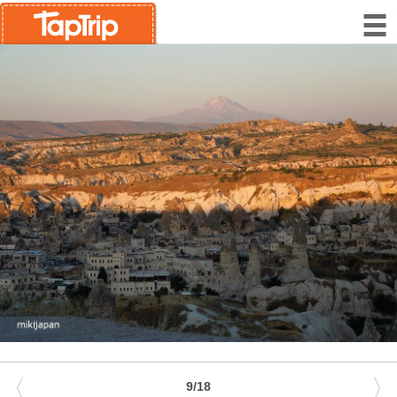
〈
〉
9/18