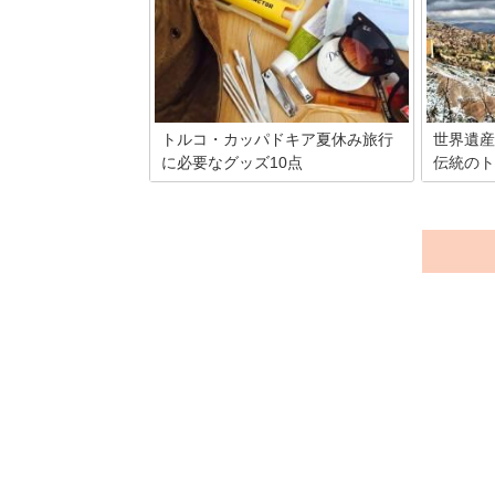
ッパドキアをより楽しむためのアクティ
ですが、
ビティとして観光客にとても人気のある
パシャ・
熱気球に乗れば、今まで体験したことの
コ人観光
ない空の旅ができるんです。
年前のオ
とした学
蒸風呂）
をつくっ
トルコ・カッパドキア夏休み旅行
世界遺産
ブラヒム
に必要なグッズ10点
伝統のト
ています
カッパドキアの長くて厳しい冬が終わる
トルコと
と、みんなが待ちわびた夏がやってきま
ドキア！
す。カッパドキアの夏は湿気が少なく、
にあるト
木陰や建物の中は暑くなり過ぎないので
ます。 
過ごしやすいです。また日本に比べ蚊も
パとも近
少ないです。 しかし、日差しがとても強
ら独自の
いので出かけるときは要注意です。 そん
んトルコ
なカッパドキアの在住者が、いつもバッ
り食べて
クに持ち歩いているものをご紹介しま
てみては
す。
ひ参考に