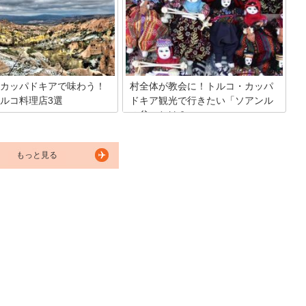
下にも地下都市が見つかり、7キロに及
このダーマット・イブラヒム・
ぶ世界最大の地下都市の発掘作業が進ん
キュリエシには、ときどきトル
でいます。
客が訪れています。これは290
スマン帝国時代のモスクを中心
校や図書館、ハマム（トルコ式
などの施設の集まりです。 ここ
た人の名前からダーマット・イ
カッパドキアで味わう！
村全体が教会に！トルコ・カッパ
・パシャ・キュリエシと呼ばれ
ルコ料理店3選
ドキア観光で行きたい「ソアンル
。
の谷」とは？
いえば、やはり世界遺産カッパ
 今回は、カッパドキアから近く
ソアンルはソアンル人形で有名です。白
ルコ料理のお店を3つご紹介し
くて平べったい顔にペンで目や鼻を描
中東に位置するトルコはヨーロッ
もっと見る
き、派手なトルコパンツやスカートをは
く、様々な要素を取り入れなが
かせた人形で、手作り感があふれていま
文化を築いてきました。もちろ
す。足には針金が入っていて、折り曲げ
料理もそのひとつです。 たっぷ
て座らせることができます。女性たちが
、どっぷりとトルコ文化に浸っ
作る人形は、今カッパドキアのあちらこ
いかがでしょう？この記事をぜ
ちらで売られていて、ソアンル村の収入
してください！
源になっています。