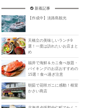
新着記事
【作成中】淡路島観光
天橋立の美味しいランチ9
選！一度は訪れたいお店まと
め
福井で海鮮＆カニ食べ放題・
バイキングのお店おすすめの
15選！食べ過ぎ注意
朝茹で花咲ガニに感動！根室
かさい商店
北海道夕張郡由仁町でわんこ