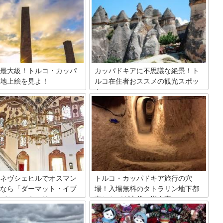
最大級！トルコ・カッパ
カッパドキアに不思議な絶景！ト
地上絵を見よ！
ルコ在住者おススメの観光スポッ
ト
キアをドライブしていると、丘
馬の絵が描かれているのを見る
トルコ、カッパドキアは世界遺産の奇岩
きます。 実はその馬の絵は世界
群や地下都市が有名で世界中から人々が
い地上絵、”時と空間”の一部
観光に訪れています。 筆者自身、カッパ
 この地上絵はアバノスとネヴシ
ドキアに住んでいると、遊びに来た友達
ぶ道に沿って2.5kmに及び、6
を案内することがときどきあります。 ギ
絵と7つの石柱の構造物から成
ョレメ野外博物館、ゼルベ野外博物館、
います。
ウフララ渓谷など歴史的な教会跡を見る
のもよいですが、時間がない場合は、そ
のような歩き回る場所へは行かずに、主
ネヴシェヒルでオスマン
トルコ・カッパドキア旅行の穴
に景色で楽しめる場所を案内します。 今
なら「ダーマット・イブ
場！入場無料のタトラリン地下都
回はトルコ在住の筆者が、1日で見て回
パシャ・キュリエシ」に
市とトパダ古代の岩文字
る場合に絶対案内する場所を紹介しま
！
す。
カッパドキアにはあちこちに地下都市が
あります。つい最近、ネヴシェヒル城の
光客はほぼいないネヴシェヒル