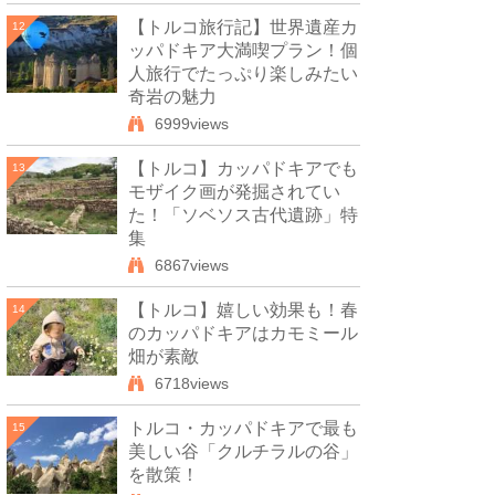
【トルコ旅行記】世界遺産カ
12
ッパドキア大満喫プラン！個
人旅行でたっぷり楽しみたい
奇岩の魅力
6999views
【トルコ】カッパドキアでも
13
モザイク画が発掘されてい
た！「ソベソス古代遺跡」特
集
6867views
【トルコ】嬉しい効果も！春
14
のカッパドキアはカモミール
畑が素敵
6718views
トルコ・カッパドキアで最も
15
美しい谷「クルチラルの谷」
を散策！