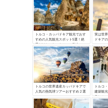
トルコ・カッパドキア観光でおす
実は世界
すめの人気観光スポット5選！絶
ドキアの
景だけじゃないトルコの魅力
カッパド
に大きな
トルコ観光で絶対に外せない観光スポッ
ことがで
トカッパドキア。世界遺産に登録されて
で最も大き
いる奇岩の群れはまさに異世界、思わず
分です。
言葉を失いそうになるほどです。そんな
ェヒルを結
素晴らしい風景を見ればもう満足！かも
つの地上
しれませんが、カッパドキアには他にも
り立って
見て欲しいものがあるんです。今回はそ
んなスポットをご紹介しましょう。
トルコの世界遺産カッパドキアで
トルコ・
人気の熱気球ツアーおすすめ２選
建築観光
ラヒム・
カッパドキアの絶景は地上で眺めても十
行くべし
分満足のできるものですが、さらなる満
足を求めて空から眺めてみませんか？カ
外国人観