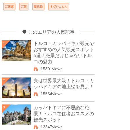
芸術家
芸術
建造物
ネヴシェヒル
このエリアの人気記事
トルコ・カッパドキア観光で
1
おすすめの人気観光スポット
5選！絶景だけじゃないトル
コの魅力
15801views
実は世界最大級！トルコ・カ
2
ッパドキアの地上絵を見よ！
15564views
カッパドキアに不思議な絶
3
景！トルコ在住者おススメの
観光スポット
13347views