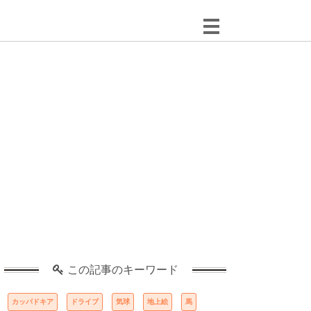
この記事のキーワード
カッパドキア
ドライブ
気球
地上絵
馬