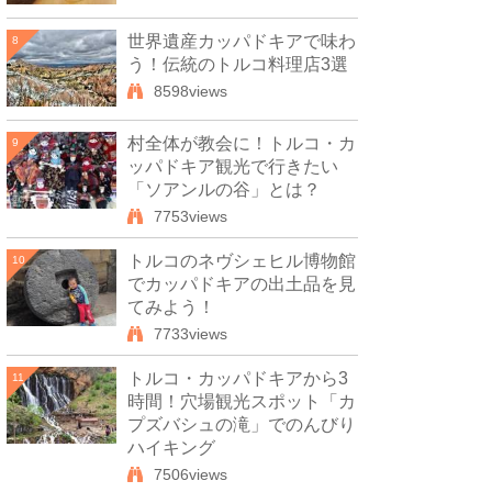
世界遺産カッパドキアで味わ
8
う！伝統のトルコ料理店3選
8598views
村全体が教会に！トルコ・カ
9
ッパドキア観光で行きたい
「ソアンルの谷」とは？
7753views
トルコのネヴシェヒル博物館
10
でカッパドキアの出土品を見
てみよう！
7733views
トルコ・カッパドキアから3
11
時間！穴場観光スポット「カ
プズバシュの滝」でのんびり
ハイキング
7506views