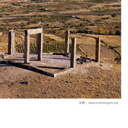
出典：
www.andrewrogers.org