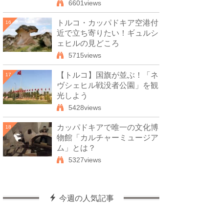
6601views
トルコ・カッパドキア空港付
16
近で立ち寄りたい！ギュルシ
ェヒルの見どころ
5715views
【トルコ】国旗が並ぶ！「ネ
17
ヴシェヒル戦没者公園」を観
光しよう
5428views
カッパドキアで唯一の文化博
18
物館「カルチャーミュージア
ム」とは？
5327views
今週の人気記事