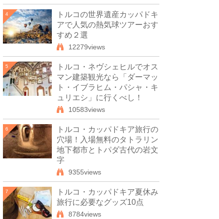
トルコの世界遺産カッパドキ
4
アで人気の熱気球ツアーおす
すめ２選
12279views
トルコ・ネヴシェヒルでオス
5
マン建築観光なら「ダーマッ
ト・イブラヒム・パシャ・キ
ュリエシ」に行くべし！
10583views
トルコ・カッパドキア旅行の
6
穴場！入場無料のタトラリン
地下都市とトパダ古代の岩文
字
9355views
トルコ・カッパドキア夏休み
7
旅行に必要なグッズ10点
8784views