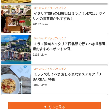
ヨーロッパ
イタリア
ミラノ
イタリア旅行の日曜日はミラノ！月末はナヴィ
リオの骨董市がおすすめ！
26187
view
ヨーロッパ
イタリア
ミラノ
ミラノ観光＆イタリア西北部で行くべき世界遺
産おすすめスポット12選
9138
view
ヨーロッパ
イタリア
ミラノ
ミラノで行くべきおしゃれなオステリア「U
BARBA」特集
6882
view
もっと見る