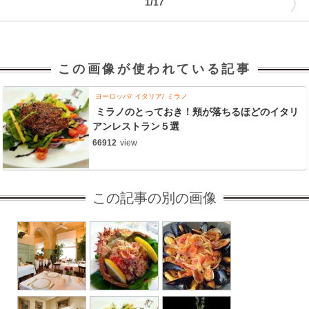
〉
1/17
この画像が使われている記事
ヨーロッパ
イタリア
ミラノ
ミラノのとっておき！頬が落ちるほどのイタリ
アンレストラン５選
66912
view
この記事の別の画像