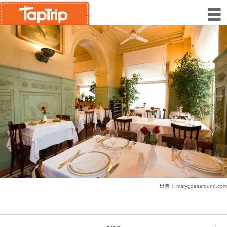
出典：
marygoesaround.com