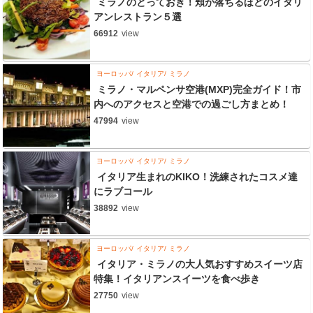
ミラノのとっておき！頬が落ちるほどのイタリ
アンレストラン５選
66912
view
ヨーロッパ
イタリア
ミラノ
ミラノ・マルペンサ空港(MXP)完全ガイド！市
内へのアクセスと空港での過ごし方まとめ！
47994
view
ヨーロッパ
イタリア
ミラノ
イタリア生まれのKIKO！洗練されたコスメ達
にラブコール
38892
view
ヨーロッパ
イタリア
ミラノ
イタリア・ミラノの大人気おすすめスイーツ店
特集！イタリアンスイーツを食べ歩き
27750
view