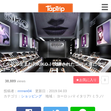
イタリア生まれのKIKO！洗練されたコスメ達にラブ
コール
★お気に入り
0
38,889
views
投稿者：
rrrrren04
更新日：2019.04.03
カテゴリ：
ショッピング
地域： ヨーロッパ/ イタリア/ ミラノ/