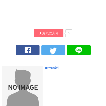
★お気に入り
0
rrrrren04