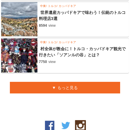
中東
トルコ
カッパドキア
世界遺産カッパドキアで味わう！伝統のトルコ
料理店3選
8594
view
中東
トルコ
カッパドキア
村全体が教会に！トルコ・カッパドキア観光で
行きたい「ソアンルの谷」とは？
7750
view
もっと見る