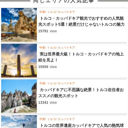
同じエリアの人気記事
中東
トルコ
カッパドキア
トルコ・カッパドキア観光でおすすめの人気観
光スポット5選！絶景だけじゃないトルコの魅力
15791
view
中東
トルコ
カッパドキア
実は世界最大級！トルコ・カッパドキアの地上
絵を見よ！
15550
view
中東
トルコ
カッパドキア
カッパドキアに不思議な絶景！トルコ在住者お
ススメの観光スポット
13341
view
中東
トルコ
カッパドキア
トルコの世界遺産カッパドキアで人気の熱気球