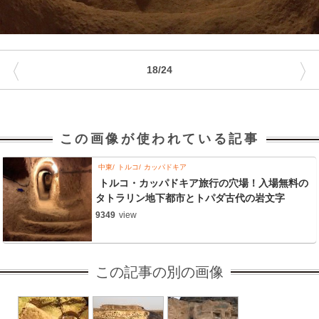
〈
〉
18/24
この画像が使われている記事
中東
トルコ
カッパドキア
トルコ・カッパドキア旅行の穴場！入場無料の
タトラリン地下都市とトパダ古代の岩文字
9349
view
この記事の別の画像