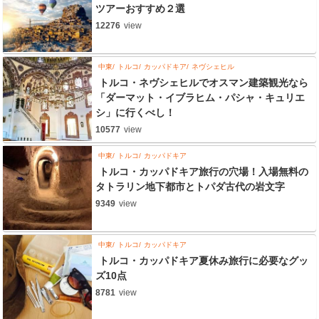
ツアーおすすめ２選
12276
view
中東
トルコ
カッパドキア
ネヴシェヒル
トルコ・ネヴシェヒルでオスマン建築観光なら
「ダーマット・イブラヒム・パシャ・キュリエ
シ」に行くべし！
10577
view
中東
トルコ
カッパドキア
トルコ・カッパドキア旅行の穴場！入場無料の
タトラリン地下都市とトパダ古代の岩文字
9349
view
中東
トルコ
カッパドキア
トルコ・カッパドキア夏休み旅行に必要なグッ
ズ10点
8781
view