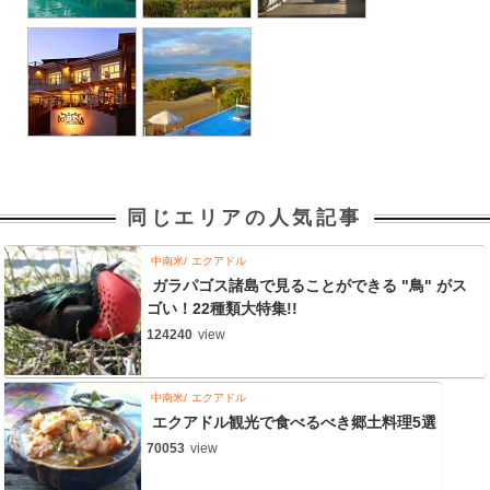
同じエリアの人気記事
中南米
エクアドル
ガラパゴス諸島で見ることができる "鳥" がス
ゴい！22種類大特集!!
124240
view
中南米
エクアドル
エクアドル観光で食べるべき郷土料理5選
70053
view