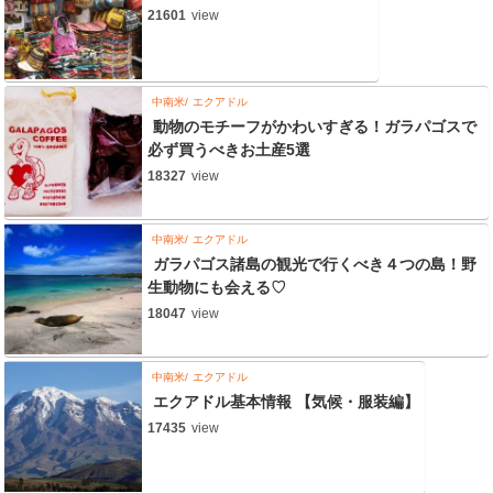
21601
view
中南米
エクアドル
動物のモチーフがかわいすぎる！ガラパゴスで
必ず買うべきお土産5選
18327
view
中南米
エクアドル
ガラパゴス諸島の観光で行くべき４つの島！野
生動物にも会える♡
18047
view
中南米
エクアドル
エクアドル基本情報 【気候・服装編】
17435
view