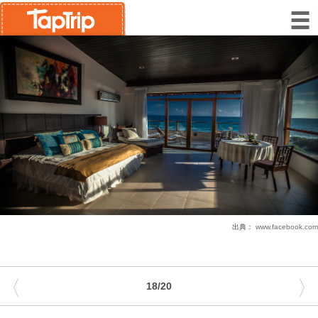
出典：
www.facebook.com
〈
〉
18/20