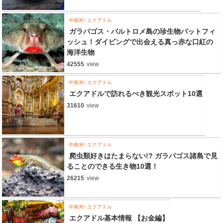
中南米
エクアドル
ガラパゴス・バルトロメ島の珍生物バットフィ
ッシュ！ダイビングで出会える真っ赤な口紅の
海洋生物
42555
view
中南米
エクアドル
エクアドルで訪れるべき観光スポット10選
31610
view
中南米
エクアドル
爬虫類好きはたまらない!? ガラパゴス諸島で見
ることのできる生き物10選！
26215
view
中南米
エクアドル
エクアドル基本情報 【お金編】