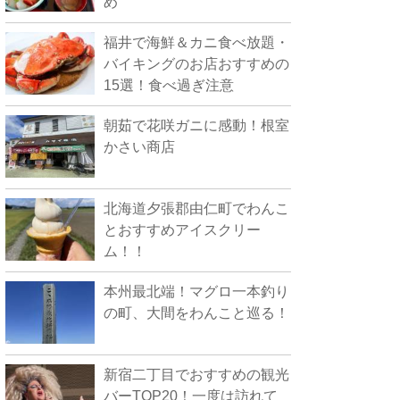
め
福井で海鮮＆カニ食べ放題・
バイキングのお店おすすめの
15選！食べ過ぎ注意
朝茹で花咲ガニに感動！根室
かさい商店
北海道夕張郡由仁町でわんこ
とおすすめアイスクリー
ム！！
本州最北端！マグロ一本釣り
の町、大間をわんこと巡る！
新宿二丁目でおすすめの観光
バーTOP20！一度は訪れて