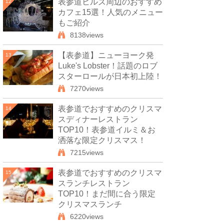
表参道ヒルズ周辺のおすすめ
12
カフェ15選！人気のメニュー
もご紹介
8138views
【表参道】ニューヨーク発
13
Luke's Lobster！話題のロブ
スターロールが日本初上陸！
7270views
表参道でおすすめのクリスマ
14
スディナーレストラン
TOP10！表参道イルミ＆お
洒落な限定クリスマス！
7215views
表参道でおすすめのクリスマ
15
スランチレストラン
TOP10！まだ間に合う限定
クリスマスランチ
6220views