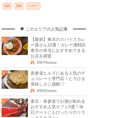
南国
野菜
パクチー
このエリアの人気記事
【最新】東京のスパイスカレ
1
ー屋さん10選！カレー激戦区
東京の本当におすすめできる
お店を調査
69079views
表参道ヒルズにある人気のチ
2
ョコレート専門店！とろける
美味しさに感動♡
49592views
東京・表参道でお酒が飲める
3
おすすめ人気カフェ5選！休
日デートにもぴったりのリラ
ックスカフェへ