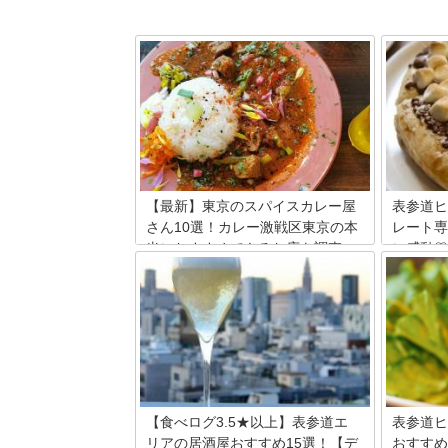
【最新】東京のスパイスカレー屋
表参道ヒ
さん10選！カレー激戦区東京の本
レート専
当におすすめできるお店を調査
に感動♡
カレーの激戦区・東京には欧風カレー・
表参道ヒ
スープカレーなど、さまざまなカレーを
コレート
堪能できるお店が点在しています。その
店によっ
中でも、話題の中心になっているのが、
様々！食
多彩な香りが漂い、身も心も虜にしてし
てくれる
まうスパイスカレー。そこで今回は、東
登場しま
京で本格的なスパイスカレーを楽しめる
ろん男子
大人気のお店をご紹介します。
しです♪
【食べログ3.5★以上】表参道エ
表参道ヒ
リアの居酒屋おすすめ15選！【デ
おすすめ