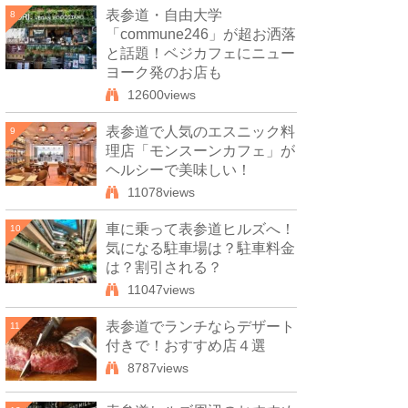
表参道・自由大学
8
「commune246」が超お洒落
と話題！ベジカフェにニュー
ヨーク発のお店も
12600views
表参道で人気のエスニック料
9
理店「モンスーンカフェ」が
ヘルシーで美味しい！
11078views
車に乗って表参道ヒルズへ！
10
気になる駐車場は？駐車料金
は？割引される？
11047views
表参道でランチならデザート
11
付きで！おすすめ店４選
8787views