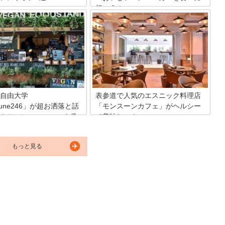
行こう！
ルズには全20軒のカフェやレス
入っています。今回はその中か
2009年にオープンした表参道ヒルズ3階
ンチにおすすめのレストランを
にあるハンバーガーレストラン、
7軒ご紹介します。少しお高め
GOLDEN BROWN（ゴールデンブラウ
もランチならディナーよりもお
ン）。変わらず人気のこのハンバーガー
ける所がほとんど♪ こちらを参
屋さんの魅力を徹底解剖します！
頂き、お得に美味しいランチタ
しんじゃいましょう！
自由大学
表参道で人気のエスニック料理店
mune246」が超お洒落と話
「モンスーンカフェ」がヘルシー
カフェにニューヨーク発
で美味しい！
表参道駅から徒歩3分の場所にあるエス
ニック系創作料理「モンスーンカフ
るcommune246は、おしゃれ
もっと見る
ェ」。1993年にオープンし若者から熱烈
コートやカフェ、自由大学など
な支持を受けています。誕生日パーティ
たコミュニティで、定期的に感
ーや宴会などでも活躍してくれるお店
されるようなイベントを行うな
の、こだわりポイントをとことんお伝え
あふれた場所です。
します！
ne246内には、それぞれ行ってみ
ような個性的なお店がたくさ
はその中でもお薦めをご紹介し