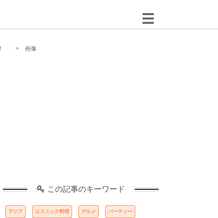
！
画像
この記事のキーワード
アジア
エスニック料理
グルメ
パーティー