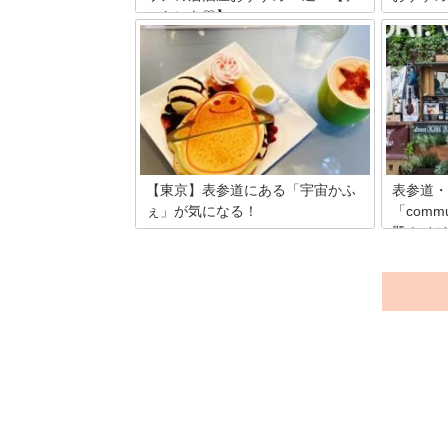
ートにも♡】
表参道ヒ
トランが
表参道はお洒落なカフェやバル、居酒屋
ら特にラ
などデートや女子会で利用したいお店が
厳選して
たくさんありますよね。今回は、食べロ
のお店で
グ3.5以上、平均予算2,000～10,999円の
手軽に頂
お店15選をご紹介しています。お手頃価
考にして
格で利用できるお店もたくさんあります
イムを楽
ので、ぜひ参考にしてください。
【東京】表参道にある「宇宙かふ
表参道・
ぇ」が気になる！
「com
題！ベジ
表参道ヒルズの裏で、不思議な光景を目
のお店も
の当たりにしました。メタリックカラー
で丸みを帯びた外観は、一体何だろうと
南青山にあ
気になってしまいます。そう、「宇宙か
なフード
ふぇ」です。宇宙マニアのオーナーによ
が集まっ
り2013年にオープンしたカフェでは、他
性が刺激
ではお目にかかることのできない不思議
ど活気に
でポップでキュートなメニューが盛りだ
commu
くさん！そんな宇宙かふぇをご紹介した
たくなる
いと思います。
ん！今回
ます。