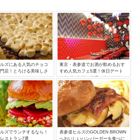
ルズにある人気のチョコ
東京・表参道でお酒が飲めるおす
門店！とろける美味しさ
すめ人気カフェ5選！休日デート
にもぴったりのリラックスカフェ
へ
ルズには世界的にも人気のチョ
専門店が3軒入っています。お
おしゃれな街の代表とも言える東京・表
てチョコレートの楽しみ方も
参道。このエリアにはご存じ、たくさん
べるだけで幸せな気持ちにさせ
のカフェが存在します。休日に立ち寄り
チョコレートスイーツの数々が
たくなるような可愛いカフェもたくさ
す。これを読めば、女子はもち
ん！今回はその中でもお酒が飲める表参
も行ってみたくなる事間違いな
道のカフェをピックアップします。
ルズでランチするなら！
表参道ヒルズのGOLDEN BROWN
レストラン7選
へおいしいハンバーガーを食べに