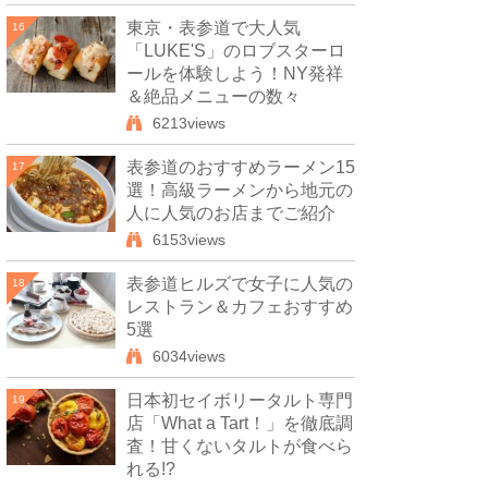
東京・表参道で大人気
16
「LUKE'S」のロブスターロ
ールを体験しよう！NY発祥
＆絶品メニューの数々
6213views
表参道のおすすめラーメン15
17
選！高級ラーメンから地元の
人に人気のお店までご紹介
6153views
表参道ヒルズで女子に人気の
18
レストラン＆カフェおすすめ
5選
6034views
日本初セイボリータルト専門
19
店「What a Tart！」を徹底調
査！甘くないタルトが食べら
れる!?