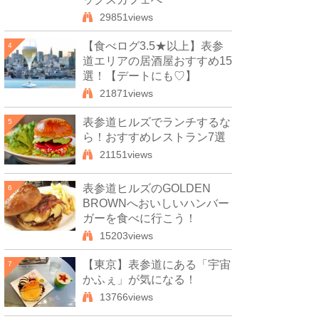
29851views
【食べログ3.5★以上】表参
4
道エリアの居酒屋おすすめ15
選！【デートにも♡】
21871views
表参道ヒルズでランチするな
5
ら！おすすめレストラン7選
21151views
表参道ヒルズのGOLDEN
6
BROWNへおいしいハンバー
ガーを食べに行こう！
15203views
【東京】表参道にある「宇宙
7
かふぇ」が気になる！
13766views