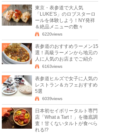
東京・表参道で大人気
16
「LUKE'S」のロブスターロ
ールを体験しよう！NY発祥
＆絶品メニューの数々
6220views
表参道のおすすめラーメン15
17
選！高級ラーメンから地元の
人に人気のお店までご紹介
6163views
表参道ヒルズで女子に人気の
18
レストラン＆カフェおすすめ
5選
6039views
日本初セイボリータルト専門
19
店「What a Tart！」を徹底調
査！甘くないタルトが食べら
れる!?