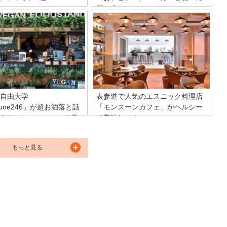
行こう！
ルズには全20軒のカフェやレス
入っています。今回はその中か
2009年にオープンした表参道ヒルズ3階
ンチにおすすめのレストランを
にあるハンバーガーレストラン、
7軒ご紹介します。少しお高め
GOLDEN BROWN（ゴールデンブラウ
もランチならディナーよりもお
ン）。変わらず人気のこのハンバーガー
ける所がほとんど♪ こちらを参
屋さんの魅力を徹底解剖します！
頂き、お得に美味しいランチタ
しんじゃいましょう！
自由大学
表参道で人気のエスニック料理店
mune246」が超お洒落と話
「モンスーンカフェ」がヘルシー
カフェにニューヨーク発
で美味しい！
表参道駅から徒歩3分の場所にあるエス
ニック系創作料理「モンスーンカフ
るcommune246は、おしゃれ
もっと見る
ェ」。1993年にオープンし若者から熱烈
コートやカフェ、自由大学など
な支持を受けています。誕生日パーティ
たコミュニティで、定期的に感
ーや宴会などでも活躍してくれるお店
されるようなイベントを行うな
の、こだわりポイントをとことんお伝え
あふれた場所です。
します！
ne246内には、それぞれ行ってみ
ような個性的なお店がたくさ
はその中でもお薦めをご紹介し