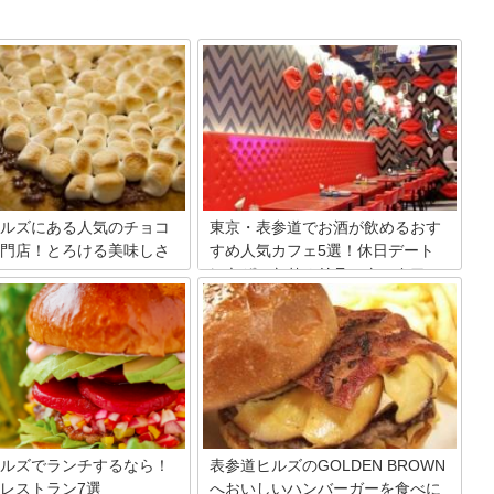
ルズにある人気のチョコ
東京・表参道でお酒が飲めるおす
門店！とろける美味しさ
すめ人気カフェ5選！休日デート
にもぴったりのリラックスカフェ
へ
ルズには世界的にも人気のチョ
専門店が3軒入っています。お
おしゃれな街の代表とも言える東京・表
てチョコレートの楽しみ方も
参道。このエリアにはご存じ、たくさん
べるだけで幸せな気持ちにさせ
のカフェが存在します。休日に立ち寄り
チョコレートスイーツの数々が
たくなるような可愛いカフェもたくさ
す。これを読めば、女子はもち
ん！今回はその中でもお酒が飲める表参
も行ってみたくなる事間違いな
道のカフェをピックアップします。
ルズでランチするなら！
表参道ヒルズのGOLDEN BROWN
レストラン7選
へおいしいハンバーガーを食べに