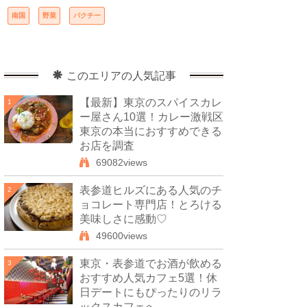
南国
野菜
パクチー
このエリアの人気記事
【最新】東京のスパイスカレ
1
ー屋さん10選！カレー激戦区
東京の本当におすすめできる
お店を調査
69082views
表参道ヒルズにある人気のチ
2
ョコレート専門店！とろける
美味しさに感動♡
49600views
東京・表参道でお酒が飲める
3
おすすめ人気カフェ5選！休
日デートにもぴったりのリラ
ックスカフェへ