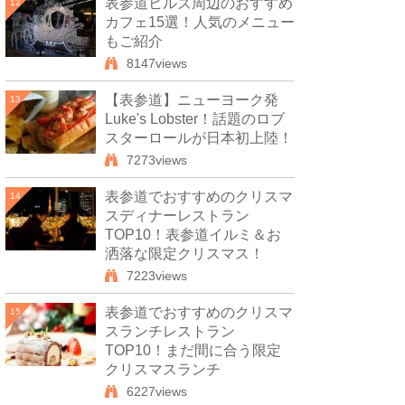
表参道ヒルズ周辺のおすすめ
12
カフェ15選！人気のメニュー
もご紹介
8147views
【表参道】ニューヨーク発
13
Luke's Lobster！話題のロブ
スターロールが日本初上陸！
7273views
表参道でおすすめのクリスマ
14
スディナーレストラン
TOP10！表参道イルミ＆お
洒落な限定クリスマス！
7223views
表参道でおすすめのクリスマ
15
スランチレストラン
TOP10！まだ間に合う限定
クリスマスランチ
6227views