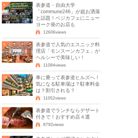
表参道・自由大学
8
「commune246」が超お洒落
と話題！ベジカフェにニュー
ヨーク発のお店も
12606views
表参道で人気のエスニック料
9
理店「モンスーンカフェ」が
ヘルシーで美味しい！
11084views
車に乗って表参道ヒルズへ！
10
気になる駐車場は？駐車料金
は？割引される？
11052views
表参道でランチならデザート
11
付きで！おすすめ店４選
8792views