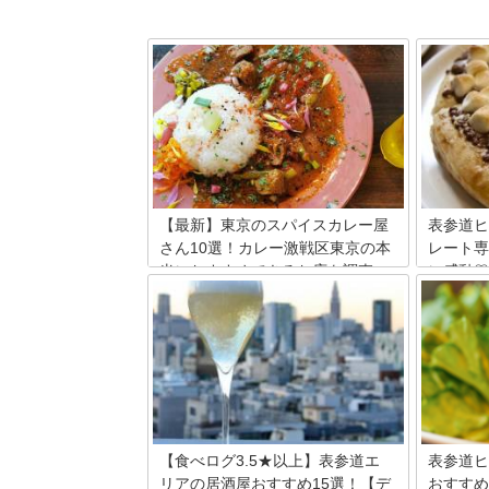
【最新】東京のスパイスカレー屋
表参道ヒ
さん10選！カレー激戦区東京の本
レート専
当におすすめできるお店を調査
に感動♡
カレーの激戦区・東京には欧風カレー・
表参道ヒ
スープカレーなど、さまざまなカレーを
コレート
堪能できるお店が点在しています。その
店によっ
中でも、話題の中心になっているのが、
様々！食
多彩な香りが漂い、身も心も虜にしてし
てくれる
まうスパイスカレー。そこで今回は、東
登場しま
京で本格的なスパイスカレーを楽しめる
ろん男子
大人気のお店をご紹介します。
しです♪
【食べログ3.5★以上】表参道エ
表参道ヒ
リアの居酒屋おすすめ15選！【デ
おすすめ