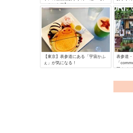
ートにも♡】
表参道ヒ
トランが
表参道はお洒落なカフェやバル、居酒屋
ら特にラ
などデートや女子会で利用したいお店が
厳選して
たくさんありますよね。今回は、食べロ
のお店で
グ3.5以上、平均予算2,000～10,999円の
手軽に頂
お店15選をご紹介しています。お手頃価
考にして
格で利用できるお店もたくさんあります
イムを楽
ので、ぜひ参考にしてください。
【東京】表参道にある「宇宙かふ
表参道・
ぇ」が気になる！
「com
題！ベジ
表参道ヒルズの裏で、不思議な光景を目
のお店も
の当たりにしました。メタリックカラー
で丸みを帯びた外観は、一体何だろうと
南青山にあ
気になってしまいます。そう、「宇宙か
なフード
ふぇ」です。宇宙マニアのオーナーによ
が集まっ
り2013年にオープンしたカフェでは、他
性が刺激
ではお目にかかることのできない不思議
ど活気に
でポップでキュートなメニューが盛りだ
commu
くさん！そんな宇宙かふぇをご紹介した
たくなる
いと思います。
ん！今回
ます。