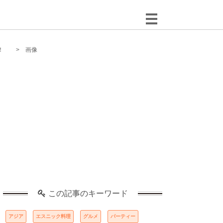
！
画像
この記事のキーワード
アジア
エスニック料理
グルメ
パーティー