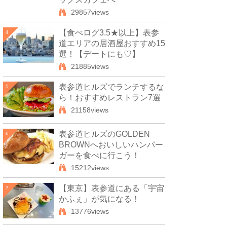
29857views
【食べログ3.5★以上】表参
4
道エリアの居酒屋おすすめ15
選！【デートにも♡】
21885views
表参道ヒルズでランチするな
5
ら！おすすめレストラン7選
21158views
表参道ヒルズのGOLDEN
6
BROWNへおいしいハンバー
ガーを食べに行こう！
15212views
【東京】表参道にある「宇宙
7
かふぇ」が気になる！
13776views