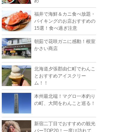
め
福井で海鮮＆カニ食べ放題・
バイキングのお店おすすめの
15選！食べ過ぎ注意
朝茹で花咲ガニに感動！根室
かさい商店
北海道夕張郡由仁町でわんこ
とおすすめアイスクリー
ム！！
本州最北端！マグロ一本釣り
の町、大間をわんこと巡る！
新宿二丁目でおすすめの観光
バーTOP20！一度は訪れて